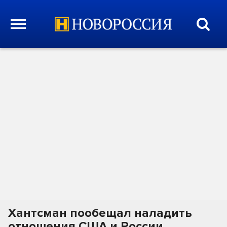
Хантсман пообещал наладить
отношения США и России