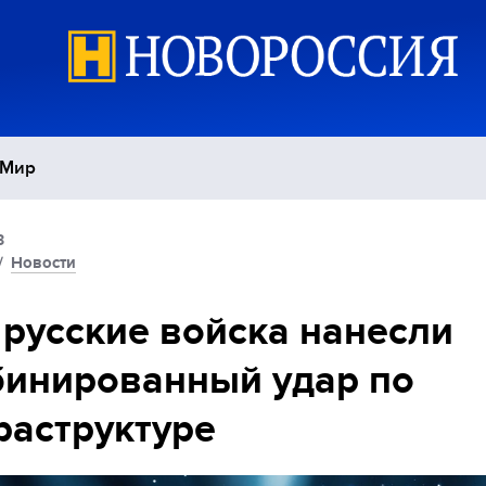
Мир
3
Политика
С
/
Новости
Экономика
П
 русские войска нанесли
инированный удар по
Спорт
аструктуре