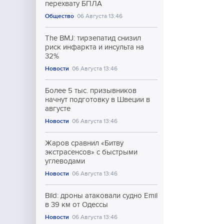
перехвату БПЛА
Общество
06 Августа 13:46
The BMJ: тирзепатид снизил
риск инфаркта и инсульта на
32%
Новости
06 Августа 13:46
Более 5 тыс. призывников
начнут подготовку в Швеции в
августе
Новости
06 Августа 13:46
Жаров сравнил «Битву
экстрасенсов» с быстрыми
углеводами
Новости
06 Августа 13:46
Bild: дроны атаковали судно Emil
в 39 км от Одессы
Новости
06 Августа 13:46