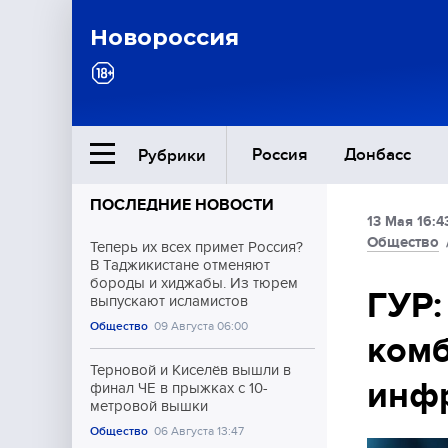
Новороссия
Россия
Донбасс
Рубрики
ПОСЛЕДНИЕ НОВОСТИ
13 Мая 16:4
Ближний Восток
Общество
Теперь их всех примет Россия?
В Таджикистане отменяют
бороды и хиджабы. Из тюрем
Общество
ГУР:
выпускают исламистов
Общество
09 Августа 06:00
комб
Культура
Терновой и Киселёв вышли в
инфр
финал ЧЕ в прыжках с 10-
метровой вышки
Общество
06 Августа 13:47