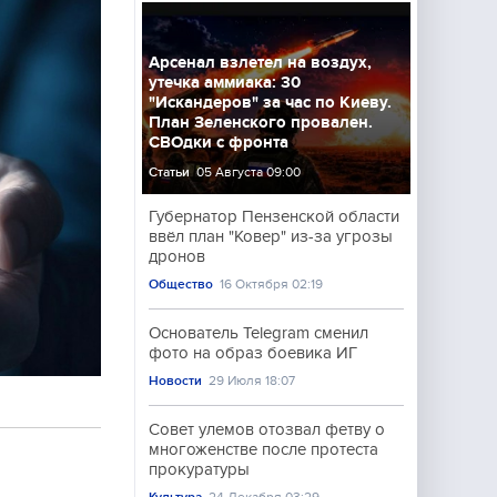
Арсенал взлетел на воздух,
утечка аммиака: 30
"Искандеров" за час по Киеву.
План Зеленского провален.
СВОдки с фронта
Статьи
05 Августа 09:00
Губернатор Пензенской области
ввёл план "Ковер" из-за угрозы
дронов
Общество
16 Октября 02:19
Основатель Telegram сменил
фото на образ боевика ИГ
Новости
29 Июля 18:07
Совет улемов отозвал фетву о
многоженстве после протеста
прокуратуры