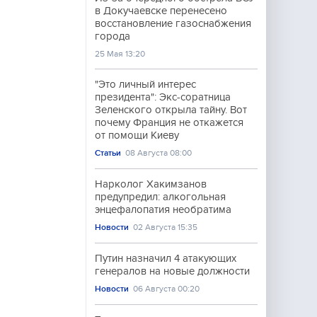
в Докучаевске перенесено
восстановление газоснабжения
города
25 Мая 13:20
"Это личный интерес
президента": Экс-соратница
Зеленского открыла тайну. Вот
почему Франция не откажется
от помощи Киеву
Статьи
08 Августа 08:00
Нарколог Хакимзанов
предупредил: алкогольная
энцефалопатия необратима
Новости
02 Августа 15:35
Путин назначил 4 атакующих
генералов на новые должности
Новости
06 Августа 00:20