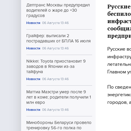
Дептранс Москвы предупредил
Русские
водителей о жаре до +30
беспило
градусов
инфрас
Новости
06 Августа 13:46
сообщил
предпр
Грайфер: выписали 2
пострадавших от БПЛА 16 июля
Русские в
Новости
06 Августа 13:46
инфрастру
Nikkei: Toyota приостановит 9
летательн
заводов в Японии из-за
Главном у
тайфуна
Новости
06 Августа 13:46
По сведен
Маттиа Маэстри умер после 9
энергетик
лет в коме; родители получили 1
городов, 
млн евро
Новости
06 Августа 13:46
Минобороны Беларуси провело
тренировку 56-го полка по