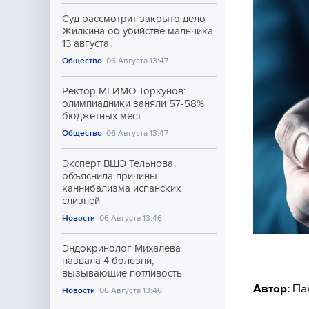
Суд рассмотрит закрыто дело
Жилкина об убийстве мальчика
13 августа
Общество
06 Августа 13:47
Ректор МГИМО Торкунов:
олимпиадники заняли 57-58%
бюджетных мест
Общество
06 Августа 13:47
Эксперт ВШЭ Тельнова
объяснила причины
каннибализма испанских
слизней
Новости
06 Августа 13:46
Эндокринолог Михалева
назвала 4 болезни,
вызывающие потливость
Автор:
Па
Новости
06 Августа 13:46