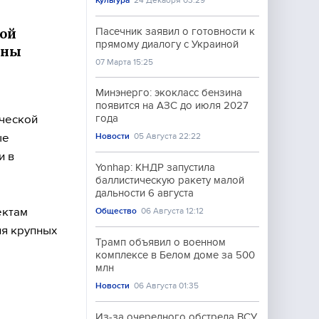
Культура
24 Декабря 03:29
кой
Пасечник заявил о готовности к
прямому диалогу с Украиной
ины
07 Марта 15:25
Минэнерго: экокласс бензина
появится на АЗС до июля 2027
ической
года
ые
Новости
05 Августа 22:22
и в
Yonhap: КНДР запустила
баллистическую ракету малой
дальности 6 августа
ектам
Общество
06 Августа 12:12
ия крупных
Трамп объявил о военном
комплексе в Белом доме за 500
млн
Новости
06 Августа 01:35
Из-за очередного обстрела ВСУ