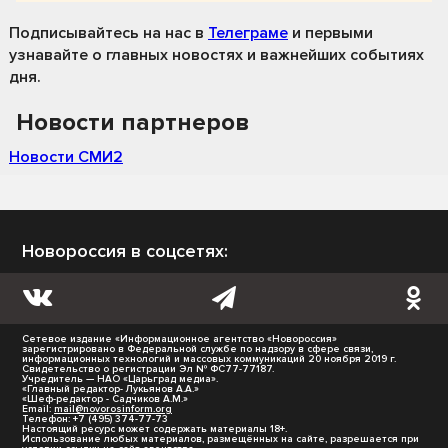
Подписывайтесь на нас
в
Телеграме
и первыми
узнавайте о главных новостях и важнейших событиях
дня.
Новости партнеров
Новости СМИ2
Новороссия в соцсетях:
Сетевое издание «Информационное агентство «Новороссия»
зарегистрировано в Федеральной службе по надзору в сфере связи,
информационных технологий и массовых коммуникаций 20 ноября 2019 г.
Свидетельство о регистрации Эл № ФС77-77187.
Учредитель — НАО «Царьград медиа».
«Главный редактор- Лукьянов А.А.»
«Шеф-редактор - Садчиков А.М.»
Email:
mail@novorosinform.org
Телефон: +7 (495) 374-77-73
Настоящий ресурс может содержать материалы 18+.
Использование любых материалов, размещённых на сайте, разрешается при