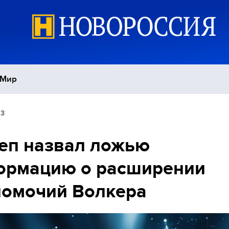
Мир
53
Политика
С
еп назвал ложью
Экономика
П
ормацию о расширении
Спорт
номочий Волкера