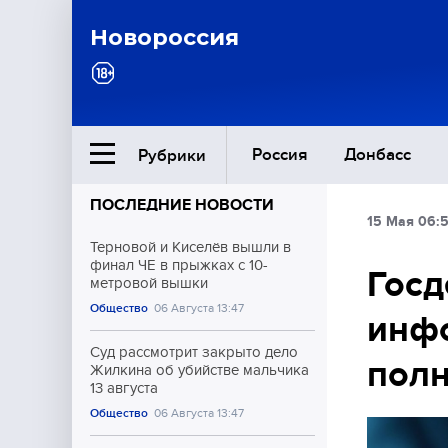
Новороссия
Россия
Донбасс
Рубрики
ПОСЛЕДНИЕ НОВОСТИ
15 Мая 06:
Ближний Восток
Терновой и Киселёв вышли в
финал ЧЕ в прыжках с 10-
Госд
метровой вышки
Общество
Общество
06 Августа 13:47
инф
Культура
Суд рассмотрит закрыто дело
пол
Жилкина об убийстве мальчика
13 августа
Общество
06 Августа 13:47