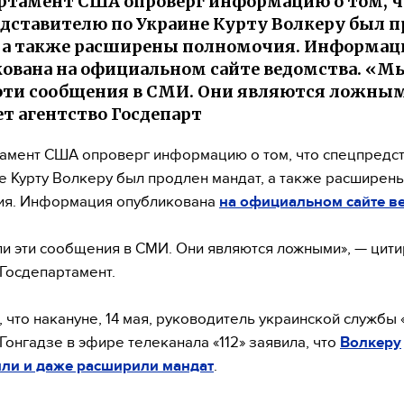
ртамент США опроверг информацию о том, ч
дставителю по Украине Курту Волкеру был п
 а также расширены полномочия. Информац
ована на официальном сайте ведомства. «М
эти сообщения в СМИ. Они являются ложны
т агентство Госдепарт
амент США опроверг информацию о том, что спецпредс
е Курту Волкеру был продлен мандат, а также расширен
ия. Информация опубликована
на официальном сайте в
и эти сообщения в СМИ. Они являются ложными», — цити
 Госдепартамент.
 что накануне, 14 мая, руководитель украинской службы 
Гонгадзе в эфире телеканала «112» заявила, что
Волкеру
ли и даже расширили мандат
.