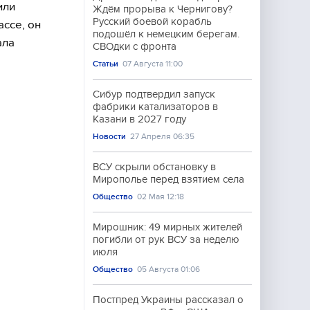
или
Ждём прорыва к Чернигову?
Русский боевой корабль
ассе, он
подошёл к немецким берегам.
ала
СВОдки с фронта
Статьи
07 Августа 11:00
Сибур подтвердил запуск
фабрики катализаторов в
Казани в 2027 году
Новости
27 Апреля 06:35
ВСУ скрыли обстановку в
Мирополье перед взятием села
Общество
02 Мая 12:18
Мирошник: 49 мирных жителей
погибли от рук ВСУ за неделю
июля
Общество
05 Августа 01:06
Постпред Украины рассказал о