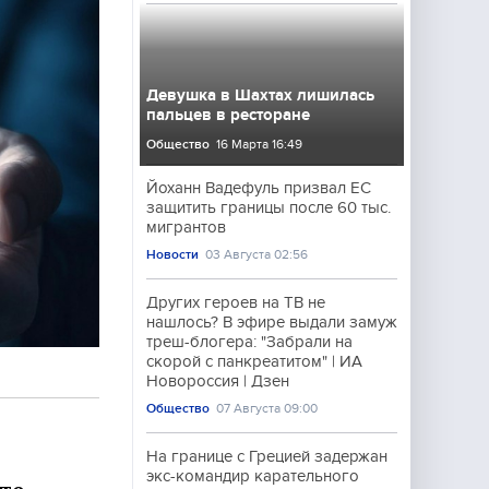
Девушка в Шахтах лишилась
пальцев в ресторане
Общество
16 Марта 16:49
Йоханн Вадефуль призвал ЕС
защитить границы после 60 тыс.
мигрантов
Новости
03 Августа 02:56
Других героев на ТВ не
нашлось? В эфире выдали замуж
треш-блогера: "Забрали на
скорой с панкреатитом" | ИА
Новороссия | Дзен
Общество
07 Августа 09:00
На границе с Грецией задержан
экс-командир карательного