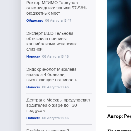
Ректор МГИМО Торкунов:
олимпиадники заняли 57-58%
бюджетных мест
Общество
06 Августа 13:47
Эксперт ВШЭ Тельнова
объяснила причины
каннибализма испанских
слизней
Новости
06 Августа 13:46
Эндокринолог Михалева
назвала 4 болезни,
вызывающие потливость
Новости
06 Августа 13:46
Дептранс Москвы предупредил
водителей о жаре до +30
градусов
Автор:
Ре
Новости
06 Августа 13:46
Грайфер: выписали 2