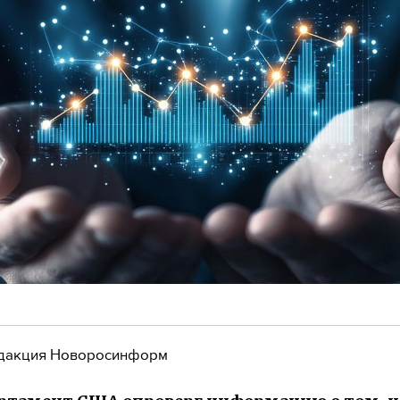
дакция Новоросинформ