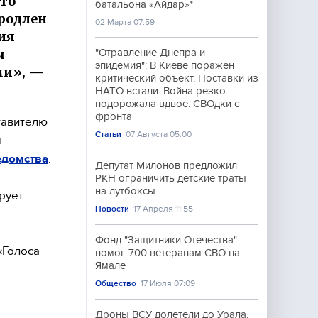
то
батальона «Айдар»*
родлен
02 Марта 07:59
ия
ы
"Отравление Днепра и
эпидемия": В Киеве поражен
ми», —
критический объект. Поставки из
НАТО встали. Война резко
подорожала вдвое. СВОдки с
фронта
тавителю
Статьи
07 Августа 05:00
ы
едомства
.
Депутат Милонов предложил
РКН ограничить детские траты
на лутбоксы
рует
Новости
17 Апреля 11:55
Фонд "Защитники Отечества"
«Голоса
помог 700 ветеранам СВО на
Ямале
Общество
17 Июля 07:09
Дроны ВСУ долетели до Урала.