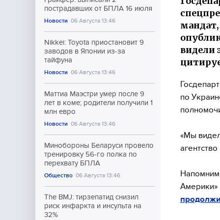
Госдепа
пострадавших от БПЛА 16 июля
спецпре
Новости
06 Августа 13:46
мандат,
опублик
Nikkei: Toyota приостановит 9
видели 
заводов в Японии из-за
тайфуна
цитируе
Новости
06 Августа 13:46
Госдепарт
Маттиа Маэстри умер после 9
по Украин
лет в коме; родители получили 1
полномоч
млн евро
Новости
06 Августа 13:46
«Мы видел
Минобороны Беларуси провело
агентство
тренировку 56-го полка по
перехвату БПЛА
Напомним,
Общество
06 Августа 13:46
Америки» 
The BMJ: тирзепатид снизил
продолжи
риск инфаркта и инсульта на
32%