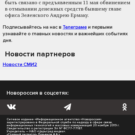
быть связано с предъявленным 11 мая обвинением
в отмывании денежных средств бывшему главе
офиса Зеленского Андрею Ермаку.
Подписывайтесь на нас
в
Телеграме
и первыми
узнавайте о главных новостях и важнейших событиях
дня.
Новости партнеров
Новости СМИ2
Новороссия в соцсетях:
Сетевое издание «Информационное агентство «Новороссия»
зарегистрировано в Федеральной службе по надзору в сфере связи,
информационных технологий и массовых коммуникаций 20 ноября 2019 г.
Свидетельство о регистрации Эл № ФС77-77187.
Учредитель — НАО «Царьград медиа».
«Главный редактор- Лукьянов А.А.»