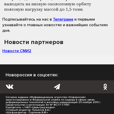
выводить на низкую околоземную орбиту
полезную нагрузку массой до 1,5 тонн.
Подписывайтесь на нас
в
Телеграме
и первыми
узнавайте о главных новостях и важнейших событиях
дня.
Новости партнеров
Новости СМИ2
Новороссия в соцсетях:
Сетевое издание «Информационное агентство «Новороссия»
зарегистрировано в Федеральной службе по надзору в сфере связи,
информационных технологий и массовых коммуникаций 20 ноября 2019 г.
Свидетельство о регистрации Эл № ФС77-77187.
Учредитель — НАО «Царьград медиа».
«Главный редактор- Лукьянов А.А.»
«Шеф-редактор - Садчиков А.М.»