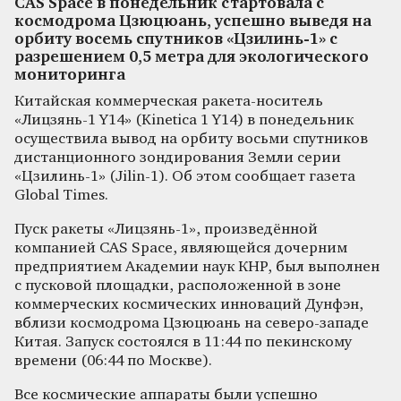
CAS Space в понедельник стартовала с
космодрома Цзюцюань, успешно выведя на
орбиту восемь спутников «Цзилинь-1» с
разрешением 0,5 метра для экологического
мониторинга
Китайская коммерческая ракета-носитель
«Лицзянь-1 Y14» (Kinetica 1 Y14) в понедельник
осуществила вывод на орбиту восьми спутников
дистанционного зондирования Земли серии
«Цзилинь-1» (Jilin-1). Об этом сообщает газета
Global Times.
Пуск ракеты «Лицзянь-1», произведённой
компанией CAS Space, являющейся дочерним
предприятием Академии наук КНР, был выполнен
с пусковой площадки, расположенной в зоне
коммерческих космических инноваций Дунфэн,
вблизи космодрома Цзюцюань на северо-западе
Китая. Запуск состоялся в 11:44 по пекинскому
времени (06:44 по Москве).
Все космические аппараты были успешно