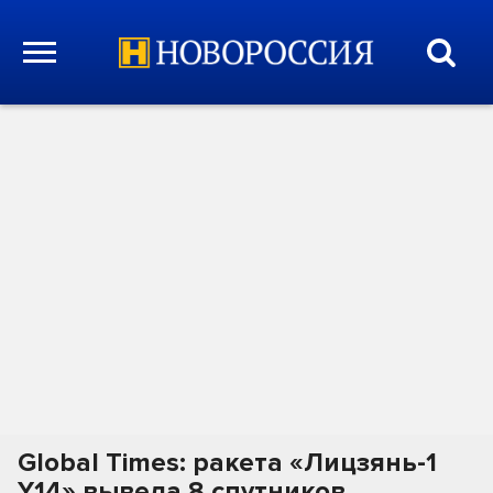
Global Times: ракета «Лицзянь-1
Y14» вывела 8 спутников