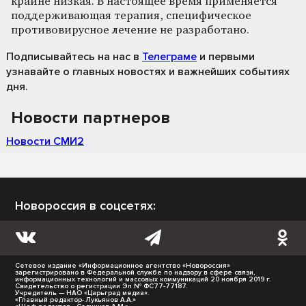
крайне низкая. В настоящее время применяется
поддерживающая терапия, специфическое
противовирусное лечение не разработано.
Подписывайтесь на нас
в
Телеграме
и первыми
узнавайте о главных новостях и важнейших событиях
дня.
Новости партнеров
Новости СМИ2
Новороссия в соцсетях:
Сетевое издание «Информационное агентство «Новороссия»
зарегистрировано в Федеральной службе по надзору в сфере связи,
информационных технологий и массовых коммуникаций 20 ноября 2019 г.
Свидетельство о регистрации Эл № ФС77-77187.
Учредитель — НАО «Царьград медиа».
«Главный редактор- Лукьянов А.А.»