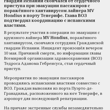
гвардии Испании скончался от сердечного
приступа при эвакуации пассажиров с
поражённого хантавирусом лайнера MV
Hondius в порту Тенерифе. Глава ВОЗ
подтвердил координацию с испанскими
властями.
В результате участия в операции по эвакуации с
круизного лайнера
MV Hondius
, поражённого
хантавирусом, скончался сотрудник Гражданской
гвардии Испании. Инцидент произошёл вечером
10 мая. Причиной смерти, по информации главы
Всемирной организации здравоохранения (ВОЗ)
Тедроса Аданома Гебреисуса, стал сердечный
приступ.
Мероприятия по эвакуации пассажиров
проводились испанскими властями совместно с
ВОЗ. Граждан вывозили из порта Пуэрто-де-
Гранадилья, расположенного на юге Тенерифе, в
аэропорт для последующей репатриации.
На причале экстренные службы незамедлительно