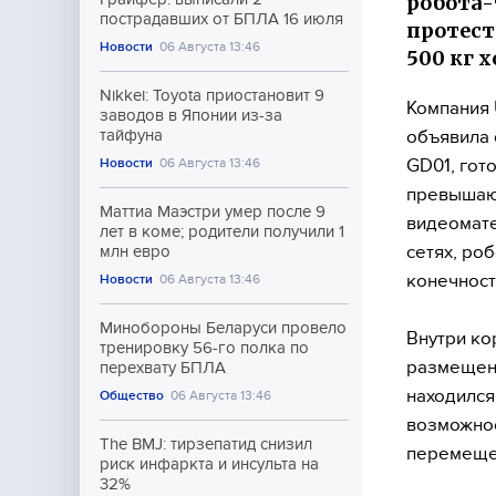
робота-
пострадавших от БПЛА 16 июля
протест
Новости
06 Августа 13:46
500 кг 
Nikkei: Toyota приостановит 9
Компания 
заводов в Японии из-за
объявила 
тайфуна
GD01, гот
Новости
06 Августа 13:46
превышают
Маттиа Маэстри умер после 9
видеомате
лет в коме; родители получили 1
сетях, роб
млн евро
конечност
Новости
06 Августа 13:46
Минобороны Беларуси провело
Внутри ко
тренировку 56-го полка по
размещени
перехвату БПЛА
находился
Общество
06 Августа 13:46
возможнос
The BMJ: тирзепатид снизил
перемещен
риск инфаркта и инсульта на
32%