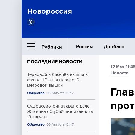
Новороссия
Россия
Донбасс
Рубрики
ПОСЛЕДНИЕ НОВОСТИ
12 Мая 11:4
Ближний Восток
Новости
Терновой и Киселёв вышли в
финал ЧЕ в прыжках с 10-
метровой вышки
Общество
Глав
Общество
06 Августа 13:47
прот
Культура
Суд рассмотрит закрыто дело
Жилкина об убийстве мальчика
13 августа
Общество
06 Августа 13:47