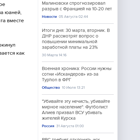
Малиновски спрогнозировал
ое
разрыв с Францией на 10-20 лет
на юаней,
Новости
05 Августа 02:44
та вместе
Итоги дня: 30 марта, вторник. В
ДНР рассмотрят вопрос о
повышении минимальной
окинул
заработной платы на 23%
вается как
30 Марта 14:16
Военная хроника: России нужны
сотни «Искандеров» из-за
Typhon в ФРГ
Общество
10 Июля 13:21
"Убивайте эту нечисть, убивайте
мирное население": Футболист
Алиев призвал ВСУ убивать
жителей Курска
Россия
31 Августа 01:00
BBC требует отклонить иск