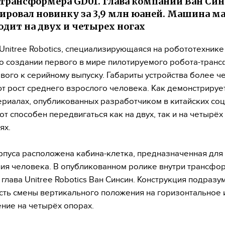
трансформера GD01. Глава компании Ван Си
ировал новинку за 3,9 млн юаней. Машина м
ходит на двух и четырех ногах
Unitree Robotics, специализирующаяся на робототехнике 
о создании первого в мире пилотируемого робота-тран
ового к серийному выпуску. Габариты устройства более ч
 рост среднего взрослого человека. Как демонстрирует
риалах, опубликованных разработчиком в китайских со
от способен передвигаться как на двух, так и на четырёх
ях.
рпуса расположена кабина-клетка, предназначенная для
я человека. В опубликованном ролике внутри трансфо
 глава Unitree Robotics Ван Синсин. Конструкция подразу
ть смены вертикального положения на горизонтальное 
ие на четырёх опорах.