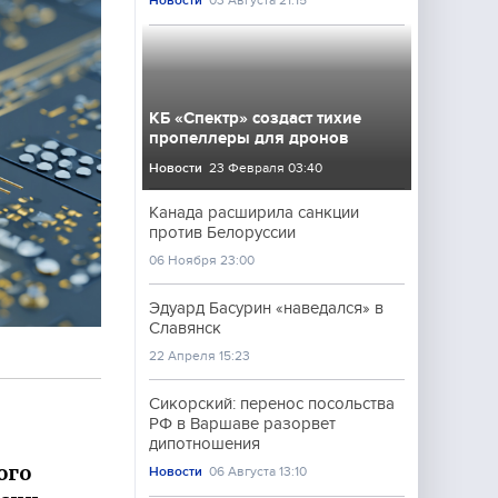
Новости
03 Августа 21:15
КБ «Спектр» создаст тихие
пропеллеры для дронов
Новости
23 Февраля 03:40
Канада расширила санкции
против Белоруссии
06 Ноября 23:00
Эдуард Басурин «наведался» в
Славянск
22 Апреля 15:23
Сикорский: перенос посольства
РФ в Варшаве разорвет
дипотношения
ого
Новости
06 Августа 13:10