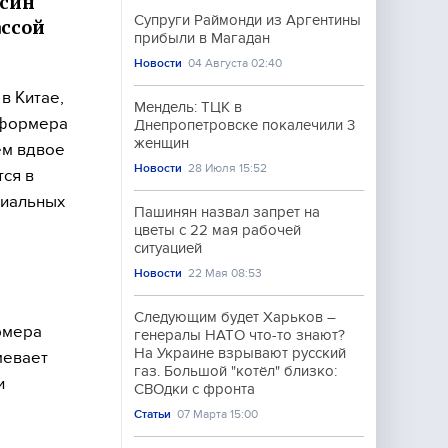
нсин
Супруги Раймонди из Аргентины
ассой
прибыли в Магадан
Новости
04 Августа 02:40
в Китае,
Мендель: ТЦК в
сформера
Днепропетровске покалечили 3
женщин
ем вдвое
Новости
28 Июля 15:52
ся в
циальных
Пашинян назвал запрет на
цветы с 22 мая рабочей
ситуацией
Новости
22 Мая 08:53
Следующим будет Харьков –
рмера
генералы НАТО что-то знают?
На Украине взрывают русский
мевает
газ. Большой "котёл" близко:
и
СВОдки с фронта
Статьи
07 Марта 15:00