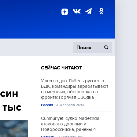
СЕЙЧАС ЧИТАЮТ
пецоперация
Ушёл на дно. Гибель русского
БДК, командиры зарабатывают
роисшествия
нсин
на мёртвых, обстановка на
фронте: Горячая СВОдка
 тыс
Россия
14 Февраля 20:00
Cumhuriyet: судно Nadezhda
атаковано дронами у
Новороссийска, ранены 4