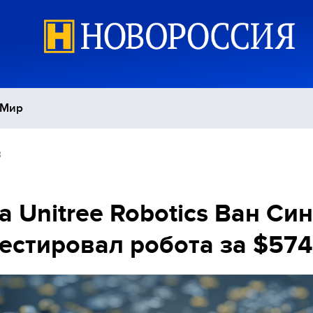
Мир
8
Политика
С
Экономика
П
а Unitree Robotics Ван Си
естировал робота за $574
Спорт