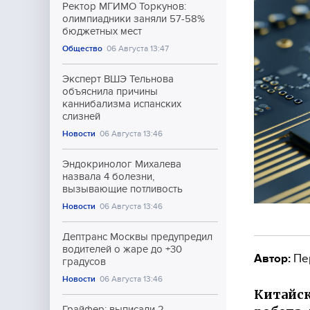
Ректор МГИМО Торкунов:
олимпиадники заняли 57-58%
бюджетных мест
Общество
06 Августа 13:47
Эксперт ВШЭ Тельнова
объяснила причины
каннибализма испанских
слизней
Новости
06 Августа 13:46
Эндокринолог Михалева
назвала 4 болезни,
вызывающие потливость
Новости
06 Августа 13:46
Дептранс Москвы предупредил
водителей о жаре до +30
Автор:
Пе
градусов
Новости
06 Августа 13:46
Китайск
Грайфер: выписали 2