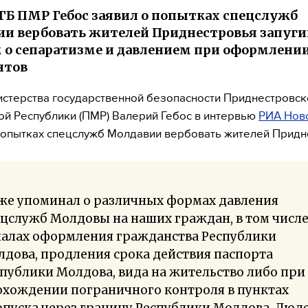
ГБ ПМР Гебос заявил о попытках спецслужб
и вербовать жителей Приднестровья запуг
 о сепаратизме и давлением при оформлени
нтов
истерства государственной безопасности Приднестровск
й Республики (ПМР) Валерий Гебос в интервью
РИА Нов
попытках спецслужб Молдавии вербовать жителей Придн
уже упоминал о различных формах давления
цслужб Молдовы на наших граждан, в том числе
налах оформления гражданства Республики
дова, продления срока действия паспорта
публики Молдова, вида на жительство либо при
охождении пограничного контроля в пунктах
пуска через границу Республики Молдова. Люд