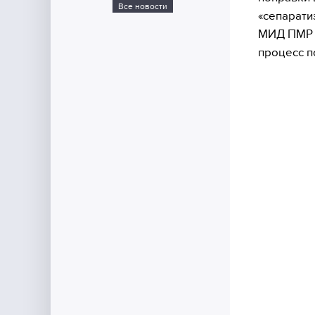
Все новости
«сепарати
МИД ПМР 
процесс п