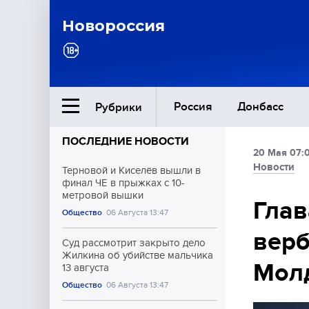
Новороссия
Россия
Донбасс
Рубрики
ПОСЛЕДНИЕ НОВОСТИ
20 Мая 07:
Ближний Восток
Новости
Терновой и Киселёв вышли в
финал ЧЕ в прыжках с 10-
метровой вышки
Общество
Глав
Общество
06 Августа 13:47
верб
Культура
Суд рассмотрит закрыто дело
Жилкина об убийстве мальчика
Мол
13 августа
Общество
06 Августа 13:47