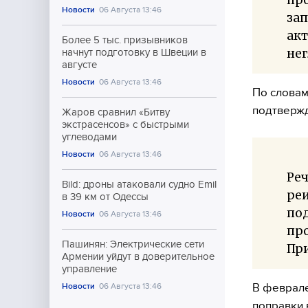
Новости
06 Августа 13:46
зап
ак
Более 5 тыс. призывников
нег
начнут подготовку в Швеции в
августе
Новости
06 Августа 13:46
По словам
подтвержд
Жаров сравнил «Битву
экстрасенсов» с быстрыми
углеводами
Новости
06 Августа 13:46
Реч
Bild: дроны атаковали судно Emil
реи
в 39 км от Одессы
по
Новости
06 Августа 13:46
про
Пашинян: Электрические сети
При
Армении уйдут в доверительное
управление
В феврале
Новости
06 Августа 13:46
поправки 