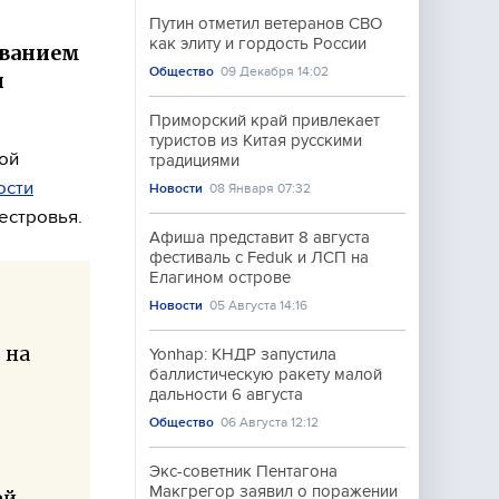
Путин отметил ветеранов СВО
как элиту и гордость России
иванием
Общество
09 Декабря 14:02
и
Приморский край привлекает
туристов из Китая русскими
ой
традициями
ости
Новости
08 Января 07:32
естровья.
Афиша представит 8 августа
фестиваль с Feduk и ЛСП на
Елагином острове
Новости
05 Августа 14:16
 на
Yonhap: КНДР запустила
баллистическую ракету малой
дальности 6 августа
Общество
06 Августа 12:12
Экс-советник Пентагона
Макгрегор заявил о поражении
ей