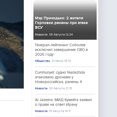
Мэр Приходько: 2 жителя
Горловки ранены при атаке
ВСУ
Новости
05 Августа 12:24
Генерал-лейтенант Соболев
исключил завершение СВО в
2026 году
Общество
31 Июля 15:01
Cumhuriyet: судно Nadezhda
атаковано дронами у
Новороссийска, ранены 4
Новости
03 Августа 21:15
Al Jazeera: МИД Кувейта заявил
о праве на ответ Ирану
Новости
01 Августа 14:11