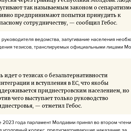
угивают так называемым законом о сепаратизме
тивно предпринимают попытки принудить к
ласному сотрудничеству, — сообщил Гебос.
 руководителя ведомства, запугивание населения необх
ения тезисов, транслируемых официальными лицами Мо
ь идет о тезисах о безальтернативности
нтеграции и вступления в ЕС, что якобы
ддерживается приднестровским населением, но
тив чего выступает только руководство
днестровья, — отметил Гебос.
 2023 года парламент Молдавии принял во втором чтен
в уголовный кодекс, предусматривающие наказание за