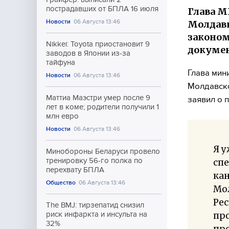
пострадавших от БПЛА 16 июля
Глава М
Новости
06 Августа 13:46
Молдави
законом
Nikkei: Toyota приостановит 9
докуме
заводов в Японии из-за
тайфуна
Глава мин
Новости
06 Августа 13:46
Молдавско
Маттиа Маэстри умер после 9
заявил о 
лет в коме; родители получили 1
млн евро
Новости
06 Августа 13:46
Я 
Минобороны Беларуси провело
тренировку 56-го полка по
спе
перехвату БПЛА
ка
Общество
06 Августа 13:46
Мол
Рес
The BMJ: тирзепатид снизил
пр
риск инфаркта и инсульта на
32%
про