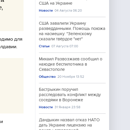
США на Украине
,
Новости
04 Августа 06:20
США завалили Украину
разведданными. Помощь похожа
на насмешку: "Зеленскому
одимо для
сказали твёрдое "нет"
лдавии.
Статьи
07 Августа 07:00
Михаил Развозжаев сообщил о
находке беспилотника в
Севастополе
Общество
20 Ноября 13:52
Бастрыкин поручил
расследовать конфликт между
соседями в Воронеже
Новости
31 Января 23:58
Дандыкин назвал отказ НАТО
ии
дать Украине лицензию на