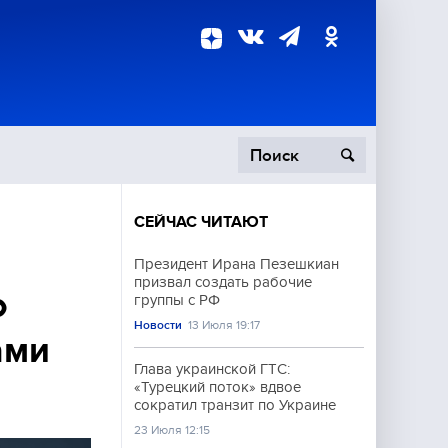
СЕЙЧАС ЧИТАЮТ
пецоперация
Президент Ирана Пезешкиан
призвал создать рабочие
роисшествия
о
группы с РФ
Новости
13 Июля 19:17
ами
Глава украинской ГТС:
«Турецкий поток» вдвое
сократил транзит по Украине
23 Июля 12:15