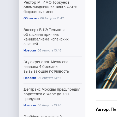
Ректор МГИМО Торкунов:
олимпиадники заняли 57-58%
бюджетных мест
Общество
06 Августа 13:47
Эксперт ВШЭ Тельнова
объяснила причины
каннибализма испанских
слизней
Новости
06 Августа 13:46
Эндокринолог Михалева
назвала 4 болезни,
вызывающие потливость
Новости
06 Августа 13:46
Дептранс Москвы предупредил
водителей о жаре до +30
градусов
Новости
06 Августа 13:46
Автор:
Пе
Грайфер: выписали 2