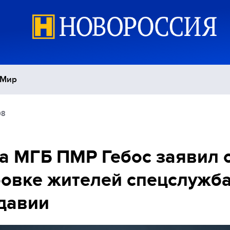
Мир
08
Политика
С
Экономика
П
а МГБ ПМР Гебос заявил 
овке жителей спецслужб
Спорт
давии