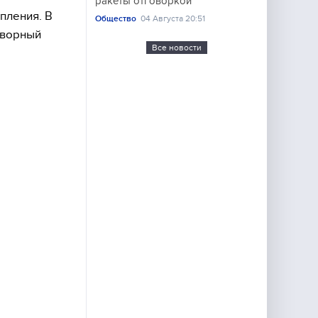
ракеты отговоркой
пления. В
Общество
04 Августа 20:51
оворный
Все новости