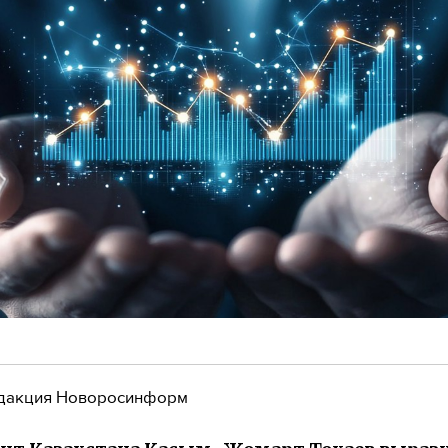
дакция Новоросинформ