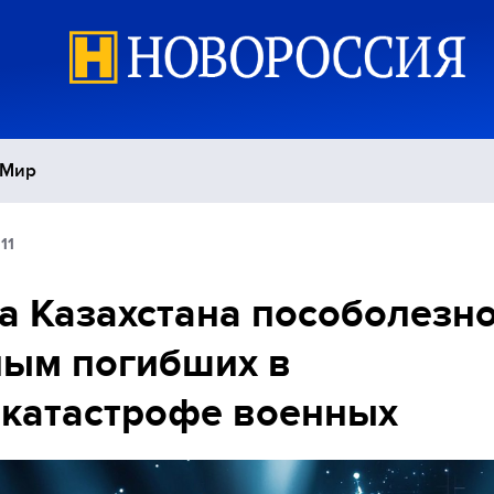
Мир
11
Политика
С
а Казахстана пособолезн
Экономика
П
ным погибших в
Спорт
катастрофе военных