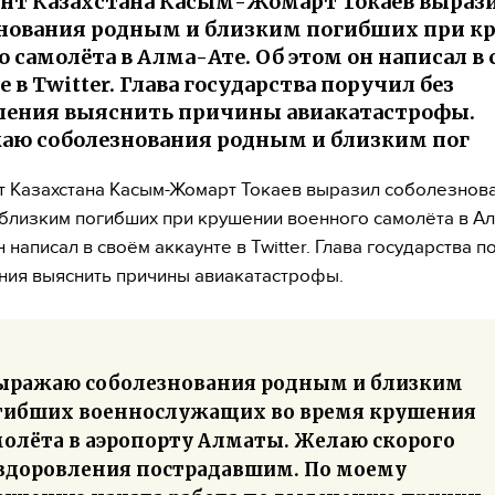
нт Казахстана Касым-Жомарт Токаев выраз
нования родным и близким погибших при 
о самолёта в Алма-Ате. Об этом он написал в
 в Twitter. Глава государства поручил без
ления выяснить причины авиакатастрофы.
ю соболезнования родным и близким пог
 Казахстана Касым-Жомарт Токаев выразил соболезнов
близким погибших при крушении военного самолёта в Ал
 написал в своём аккаунте в Twitter. Глава государства п
ия выяснить причины авиакатастрофы.
ыражаю соболезнования родным и близким
гибших военнослужащих во время крушения
молёта в аэропорту Алматы. Желаю скорого
здоровления пострадавшим. По моему