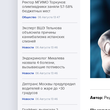
Ректор МГИМО Торкунов:
олимпиадники заняли 57-58%
бюджетных мест
Общество
06 Августа 13:47
Эксперт ВШЭ Тельнова
объяснила причины
каннибализма испанских
слизней
Новости
06 Августа 13:46
Эндокринолог Михалева
назвала 4 болезни,
вызывающие потливость
Новости
06 Августа 13:46
Дептранс Москвы предупредил
водителей о жаре до +30
градусов
Автор:
Ре
Новости
06 Августа 13:46
Грайфер: выписали 2