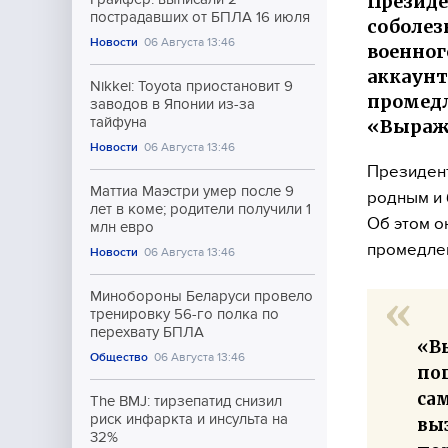
Президе
пострадавших от БПЛА 16 июля
соболез
Новости
06 Августа 13:46
военног
аккаунте
Nikkei: Toyota приостановит 9
промед
заводов в Японии из-за
тайфуна
«Выража
Новости
06 Августа 13:46
Президент
Маттиа Маэстри умер после 9
родным и 
лет в коме; родители получили 1
Об этом он
млн евро
промедлен
Новости
06 Августа 13:46
Минобороны Беларуси провело
тренировку 56-го полка по
перехвату БПЛА
«В
Общество
06 Августа 13:46
по
са
The BMJ: тирзепатид снизил
риск инфаркта и инсульта на
вы
32%