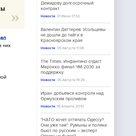
Демидову долгосрочный
ны
контракт
Новости
01 Июня 17:52
Валентин Дегтерев: Усольцевы
не дошли до тайги в
пал
Красноярском крае
з них
Новости
05 Августа 11:08
The Times: Инфантино отдаст
Марокко финал ЧМ-2030 за
поддержку
ной
Новости
05 Августа 19:26
Иран: добьёмся контроля над
Ормузским проливом
Новости
18 Апреля 20:51
"НАТО хочет оттяпать Одессу?
Они уже там": Румыны и поляки
бьют по русским – эксперт.