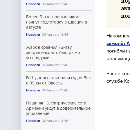
по
Новости
06 Августа 13:46
ав
пов
Более 5 тыс. призывников
начнут подготовку в Швеции в
августе
Новости
06 Августа 13:46
Напомним,
самолёт А
Жаров сравнил «Битву
погибли н
экстрасенсов» с быстрыми
углеводами
реанимаци
Новости
06 Августа 13:46
Ранее соо
Bild: дроны атаковали судно Emil
службе Ко
в 39 км от Одессы
Новости
06 Августа 13:46
Пашинян: Электрические сети
Армении уйдут в доверительное
управление
Новости
06 Августа 13:46