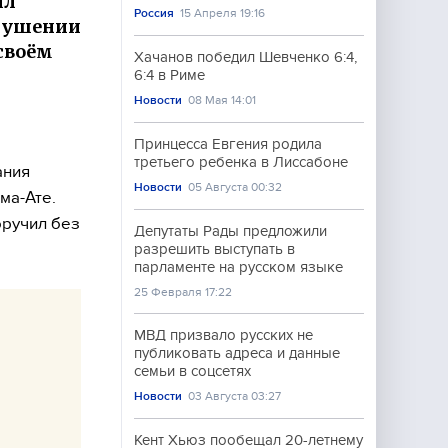
ил
Россия
15 Апреля 19:16
крушении
 своём
Хачанов победил Шевченко 6:4,
6:4 в Риме
Новости
08 Мая 14:01
Принцесса Евгения родила
третьего ребенка в Лиссабоне
ания
Новости
05 Августа 00:32
ма-Ате.
оручил без
Депутаты Рады предложили
разрешить выступать в
парламенте на русском языке
25 Февраля 17:22
МВД призвало русских не
публиковать адреса и данные
семьи в соцсетях
Новости
03 Августа 03:27
Кент Хьюз пообещал 20-летнему