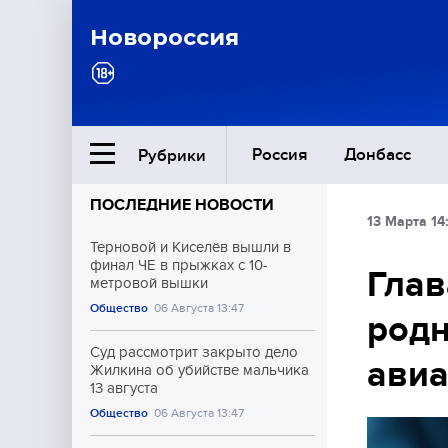
Новороссия
Россия
Донбасс
Рубрики
ПОСЛЕДНИЕ НОВОСТИ
13 Марта 14:
Ближний Восток
Терновой и Киселёв вышли в
финал ЧЕ в прыжках с 10-
Глав
метровой вышки
Общество
Общество
06 Августа 13:47
род
Культура
Суд рассмотрит закрыто дело
авиа
Жилкина об убийстве мальчика
13 августа
Общество
06 Августа 13:47