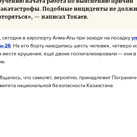
ручению начата работа по выяснению причин
иакатастрофы. Подобные инциденты не долж
торяться», — написал Токаев.
 сегодня в аэропорту Алма-Аты при заходе на посадку
у
н-26
. На его борту находились шесть человек, четверо и
а месте крушения, ещё двоих госпитализировали — они в
и.
бщалось, что самолёт, вероятно, принадлежит Погранич
митета национальной безопасности Казахстана.