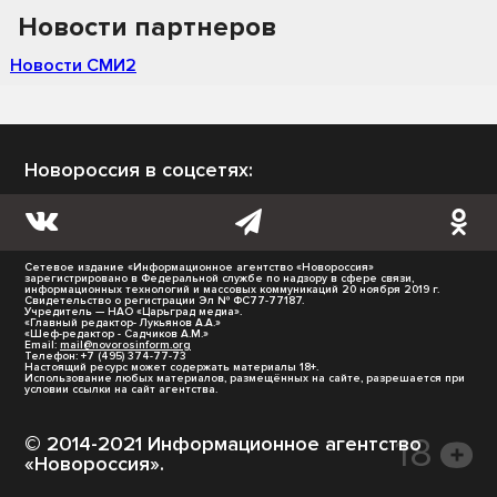
Новости партнеров
Новости СМИ2
Новороссия в соцсетях:
Сетевое издание «Информационное агентство «Новороссия»
зарегистрировано в Федеральной службе по надзору в сфере связи,
информационных технологий и массовых коммуникаций 20 ноября 2019 г.
Свидетельство о регистрации Эл № ФС77-77187.
Учредитель — НАО «Царьград медиа».
«Главный редактор- Лукьянов А.А.»
«Шеф-редактор - Садчиков А.М.»
Email:
mail@novorosinform.org
Телефон: +7 (495) 374-77-73
Настоящий ресурс может содержать материалы 18+.
Использование любых материалов, размещённых на сайте, разрешается при
условии ссылки на сайт агентства.
© 2014-2021 Информационное агентство
«Новороссия».