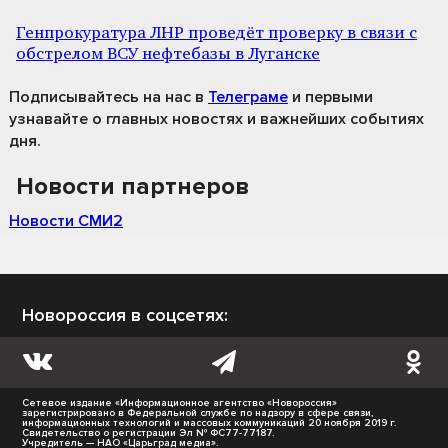
Генпрокуратура ЛНР проведёт проверку в связи с
обстрелом ВСУ нефтебазы в Луганске
Подписывайтесь на нас
в
Телеграме
и первыми
узнавайте о главных новостях и важнейших событиях
дня.
Новости партнеров
Новости СМИ2
Новороссия в соцсетях:
Сетевое издание «Информационное агентство «Новороссия»
зарегистрировано в Федеральной службе по надзору в сфере связи,
информационных технологий и массовых коммуникаций 20 ноября 2019 г.
Свидетельство о регистрации Эл № ФС77-77187.
Учредитель — НАО «Царьград медиа».