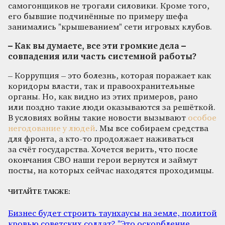
самогонщиков не трогали силовики. Кроме того,
его бывшие подчинённые по примеру шефа
занимались "крышеванием" сети игровых клубов.
– Как вы думаете, все эти громкие дела –
совпадения или часть системной работы?
– Коррупция – это болезнь, которая поражает как
коридоры власти, так и правоохранительные
органы. Но, как видно из этих примеров, рано
или поздно такие люди оказываются за решёткой.
В условиях войны такие новости вызывают
особое
негодование у людей
. Мы все собираем средства
для фронта, а кто-то продолжает наживаться
за счёт государства. Хочется верить, что после
окончания СВО наши герои вернутся и займут
посты, на которых сейчас находятся проходимцы.
ЧИТАЙТЕ ТАКЖЕ:
Бизнес будет строить таунхаусы на земле, политой
кровью советских солдат? "Это оскорбление