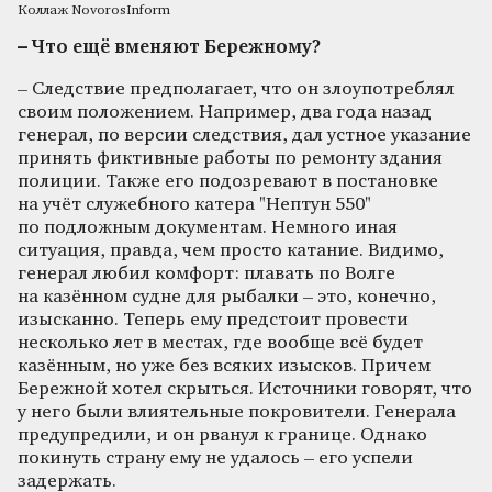
Коллаж NovorosInform
– Что ещё вменяют Бережному?
– Следствие предполагает, что он злоупотреблял
своим положением. Например, два года назад
генерал, по версии следствия, дал устное указание
принять фиктивные работы по ремонту здания
полиции. Также его подозревают в постановке
на учёт служебного катера "Нептун 550"
по подложным документам. Немного иная
ситуация, правда, чем просто катание. Видимо,
генерал любил комфорт: плавать по Волге
на казённом судне для рыбалки – это, конечно,
изысканно. Теперь ему предстоит провести
несколько лет в местах, где вообще всё будет
казённым, но уже без всяких изысков. Причем
Бережной хотел скрыться. Источники говорят, что
у него были влиятельные покровители. Генерала
предупредили, и он рванул к границе. Однако
покинуть страну ему не удалось – его успели
задержать.