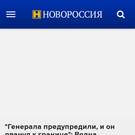
"Генерала предупредили, и он
рванул к границе": Волна