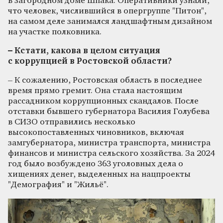
в загородном доме Шпака. Оперативники узнали,
что человек, числившийся в опергруппе "Питон",
на самом деле занимался ландшафтным дизайном
на участке полковника.
– Кстати, какова в целом ситуация
с коррупцией в Ростовской области?
– К сожалению, Ростовская область в последнее
время прямо гремит. Она стала настоящим
рассадником коррупционных скандалов. После
отставки бывшего губернатора Василия Голубева
в СИЗО отправились несколько
высокопоставленных чиновников, включая
замгубернатора, министра транспорта, министра
финансов и министра сельского хозяйства. За 2024
год было возбуждено 363 уголовных дела о
хищениях денег, выделенных на нацпроекты
"Демография" и "Жильё".