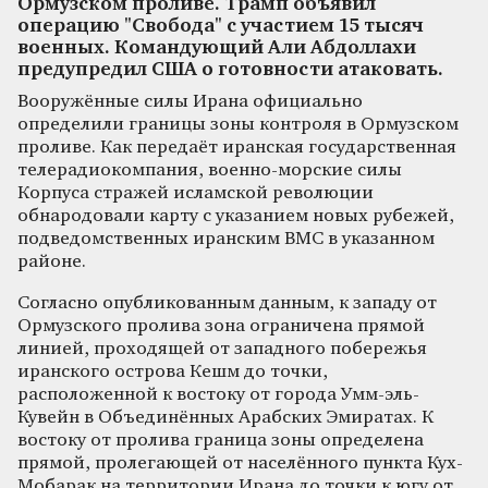
Ормузском проливе. Трамп объявил
операцию "Свобода" с участием 15 тысяч
военных. Командующий Али Абдоллахи
предупредил США о готовности атаковать.
Вооружённые силы Ирана официально
определили границы зоны контроля в Ормузском
проливе. Как передаёт иранская государственная
телерадиокомпания, военно-морские силы
Корпуса стражей исламской революции
обнародовали карту с указанием новых рубежей,
подведомственных иранским ВМС в указанном
районе.
Согласно опубликованным данным, к западу от
Ормузского пролива зона ограничена прямой
линией, проходящей от западного побережья
иранского острова Кешм до точки,
расположенной к востоку от города Умм-эль-
Кувейн в Объединённых Арабских Эмиратах. К
востоку от пролива граница зоны определена
прямой, пролегающей от населённого пункта Кух-
Мобарак на территории Ирана до точки к югу от