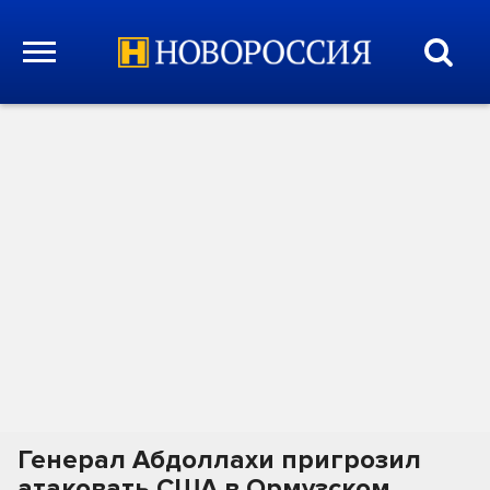
Генерал Абдоллахи пригрозил
атаковать США в Ормузском