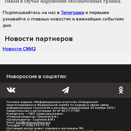
силам в случае нарушения обозначенных границ.
Подписывайтесь на нас
в
Телеграме
и первыми
узнавайте о главных новостях и важнейших событиях
дня.
Новости партнеров
Новости СМИ2
Новороссия в соцсетях:
Сетевое издание «Информационное агентство «Новороссия»
зарегистрировано в Федеральной службе по надзору в сфере связи,
информационных технологий и массовых коммуникаций 20 ноября 2019 г.
Свидетельство о регистрации Эл № ФС77-77187.
Учредитель — НАО «Царьград медиа».
«Главный редактор- Лукьянов А.А.»
«Шеф-редактор - Садчиков А.М.»
Email:
mail@novorosinform.org
Телефон: +7 (495) 374-77-73
Настоящий ресурс может содержать материалы 18+.