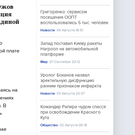
ужов
Григоренко: сервисом
кция
посещения ООПТ
 Единой
воспользовались 5 тыс. человек
Новости
04 Августа 18:51
о
Запад поставил Киеву ракеты
Harpoon на автомобильной
ой плате
платформе
Мир
07 Сентября 20:12
Уролог Боханов назвал
эректильную дисфункцию
ранним признаком инфаркта
аясь на
Новости
03 Августа 20:37
шениях
. В
Командир Рапира чудом спасся
при освобождении Красного
»
Кута
Общество
02 Августа 06:18
чае