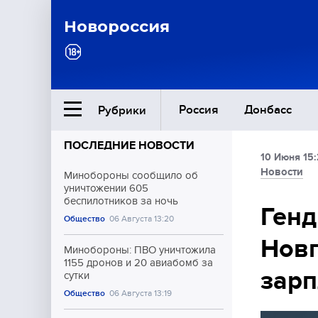
Новороссия
Россия
Донбасс
Рубрики
ПОСЛЕДНИЕ НОВОСТИ
10 Июня 15:
Ближний Восток
Новости
Минобороны сообщило об
уничтожении 605
беспилотников за ночь
Общество
Генд
Общество
06 Августа 13:20
Новг
Культура
Минобороны: ПВО уничтожила
1155 дронов и 20 авиабомб за
зарп
сутки
Общество
06 Августа 13:19