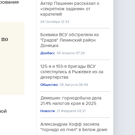
ирования
Актер Пашинин рассказал о
«секретном задании» от
карателей
04 Октября 12:33
Боевики ВСУ обстреляли из
 по
"Градов" Ленинский район
Донецка
Донбасс
05 Апреля 07:29
125-я и 103-я бригады ВСУ
схлестнулись в Рыжевке из-за
дезертирства
Общество
05 Августа 06:49
Демешин: горнодобыча дала
21,4% налогов края в 2025
ной
Новости
21 Февраля 03:21
Александриа Хофф засняла
"торнадо из пчел" в Белом доме