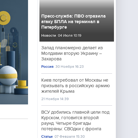
Пресс-служба: ПВО отразила
атаку БПЛА на терминал в
Петербурге
Новости
04 Июля 10:19
Запад планомерно делает из
Молдавии вторую Украину –
Захарова
Россия
30 Ноября 16:23
Киев потребовал от Москвы не
призывать в российскую армию
жителей Крыма
21 Ноября 14:39
ВСУ добились главной цели под
Курском, готовится второй
раунд. Четыре бригады
потеряны: СВОдки с фронта
Статьи
07 Февраля 15:30