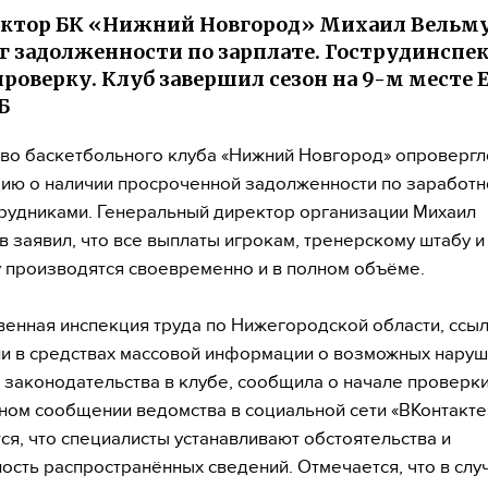
ектор БК «Нижний Новгород» Михаил Вельм
г задолженности по зарплате. Гострудинспе
проверку. Клуб завершил сезон на 9-м месте
Б
во баскетбольного клуба «Нижний Новгород» опровергл
ю о наличии просроченной задолженности по заработн
рудниками. Генеральный директор организации Михаил
 заявил, что все выплаты игрокам, тренерскому штабу и
 производятся своевременно и в полном объёме.
венная инспекция труда по Нижегородской области, ссыл
и в средствах массовой информации о возможных нару
 законодательства в клубе, сообщила о начале проверки
ом сообщении ведомства в социальной сети «ВКонтакте
ся, что специалисты устанавливают обстоятельства и
ость распространённых сведений. Отмечается, что в слу