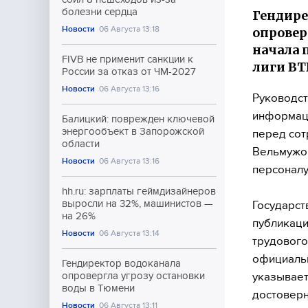
болезни сердца
Гендир
Новости
06 Августа 13:18
опровер
начала 
FIVB не применит санкции к
лиги ВТ
России за отказ от ЧМ-2027
Новости
06 Августа 13:16
Руководст
информаци
Балицкий: поврежден ключевой
энергообъект в Запорожской
перед сот
области
Вельмужов
Новости
06 Августа 13:16
персоналу
hh.ru: зарплаты геймдизайнеров
выросли на 32%, машинистов —
Государст
на 26%
публикаци
Новости
06 Августа 13:14
трудового
официальн
Гендиректор водоканала
указывает
опровергла угрозу остановки
воды в Тюмени
достоверн
Новости
06 Августа 13:11