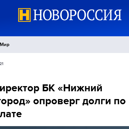
Мир
21
Политика
С
Экономика
П
иректор БК «Нижний
ород» опроверг долги по
Спорт
лате