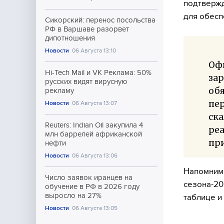
подтвержд
для обесп
Сикорский: перенос посольства
РФ в Варшаве разорвет
дипотношения
Новости
06 Августа 13:10
Офи
Hi-Tech Mail и VK Реклама: 50%
зар
русских видят вирусную
обя
рекламу
пер
Новости
06 Августа 13:07
ска
Reuters: Indian Oil закупила 4
реа
млн баррелей африканской
при
нефти
Новости
06 Августа 13:06
Напомним,
Число заявок иранцев на
сезона-20
обучение в РФ в 2026 году
выросло на 27%
таблице и
Новости
06 Августа 13:05