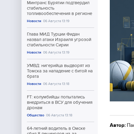
Минтранс Бурятии подтвердил
стабильность
топливообеспечения в регионе
Новости
06 Августа 13:19
Глава МИД Турции Фидан
назвал атаки Израиля угрозой
стабильности Сирии
Новости
06 Августа 13:19
УМВД: нигерийца выдворят из
Томска за нападение с битой на
брата
Новости
06 Августа 13:18
FT: колумбийцы попытались
внедриться в ВСУ для обучения
дронам
Общество
06 Августа 13:18
Автор:
Па
64-летний водитель в Омске
сбил 8 пешеходов из-за