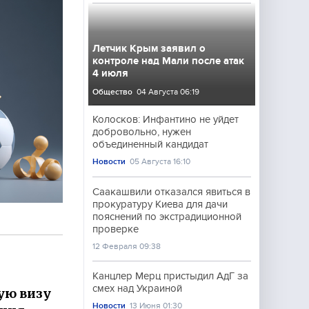
Летчик Крым заявил о
контроле над Мали после атак
4 июля
Общество
04 Августа 06:19
Колосков: Инфантино не уйдет
добровольно, нужен
объединенный кандидат
Новости
05 Августа 16:10
Саакашвили отказался явиться в
прокуратуру Киева для дачи
пояснений по экстрадиционной
проверке
12 Февраля 09:38
Канцлер Мерц пристыдил АдГ за
смех над Украиной
ую визу
Новости
13 Июня 01:30