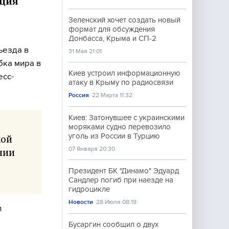
ация
Зеленский хочет создать новый
формат для обсуждения
Донбасса, Крыма и СП-2
ъезда в
31 Мая 21:01
бка мира в
Киев устроил информационную
есс-
атаку в Крыму по радиосвязи
Россия
22 Марта 11:32
Киев: Затонувшее с украинскими
моряками судно перевозило
уголь из России в Турцию
кой
07 Января 20:30
нии
Президент БК "Динамо" Эдуард
Сандлер погиб при наезде на
гидроцикле
Новости
28 Июля 08:19
л
Бусаргин сообщил о двух