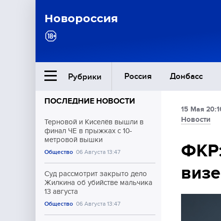
Новороссия
Россия
Донбасс
Рубрики
ПОСЛЕДНИЕ НОВОСТИ
15 Мая 20:1
Ближний Восток
Новости
Терновой и Киселёв вышли в
финал ЧЕ в прыжках с 10-
метровой вышки
Общество
ФКР:
Общество
06 Августа 13:47
визе
Культура
Суд рассмотрит закрыто дело
Жилкина об убийстве мальчика
13 августа
Общество
06 Августа 13:47