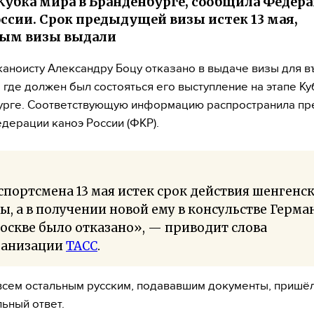
 Кубка мира в Бранденбурге, сообщила Федер
оссии. Срок предыдущей визы истек 13 мая,
ным визы выдали
каноисту Александру Боцу отказано в выдаче визы для в
 где должен был состояться его выступление на этапе Ку
рге. Соответствующую информацию распространила пр
дерации каноэ России (ФКР).
спортсмена 13 мая истек срок действия шенгенс
ы, а в получении новой ему в консульстве Герма
оскве было отказано», — приводит слова
ганизации
ТАСС
.
всем остальным русским, подававшим документы, пришё
ьный ответ.