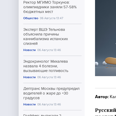
Ректор МГИМО Торкунов:
олимпиадники заняли 57-58%
бюджетных мест
Общество
06 Августа 13:47
Эксперт ВШЭ Тельнова
объяснила причины
каннибализма испанских
слизней
Новости
06 Августа 13:46
Эндокринолог Михалева
назвала 4 болезни,
вызывающие потливость
Новости
06 Августа 13:46
Дептранс Москвы предупредил
водителей о жаре до +30
Автор:
Ка
градусов
Новости
06 Августа 13:46
Русский
Грайфер: выписали 2