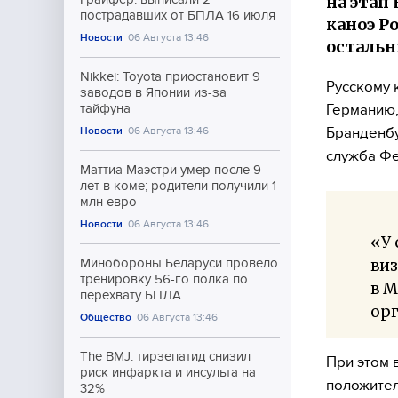
на этап
пострадавших от БПЛА 16 июля
каноэ Р
Новости
06 Августа 13:46
осталь
Nikkei: Toyota приостановит 9
Русскому 
заводов в Японии из-за
Германию,
тайфуна
Бранденбу
Новости
06 Августа 13:46
служба Фе
Маттиа Маэстри умер после 9
лет в коме; родители получили 1
млн евро
Новости
06 Августа 13:46
«У 
виз
Минобороны Беларуси провело
тренировку 56-го полка по
в М
перехвату БПЛА
ор
Общество
06 Августа 13:46
The BMJ: тирзепатид снизил
При этом 
риск инфаркта и инсульта на
положител
32%