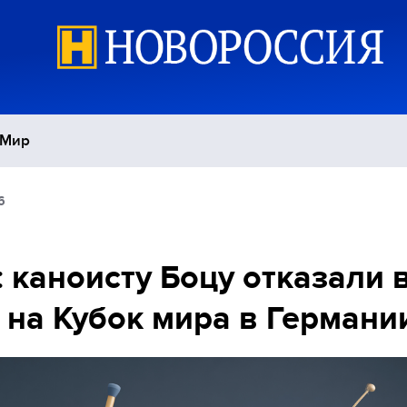
Мир
6
Политика
С
Экономика
П
 каноисту Боцу отказали 
 на Кубок мира в Германи
Спорт