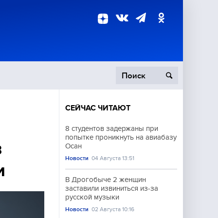
СЕЙЧАС ЧИТАЮТ
пецоперация
8 студентов задержаны при
попытке проникнуть на авиабазу
роисшествия
в
Осан
Новости
04 Августа 13:51
и
В Дрогобыче 2 женщин
заставили извиниться из-за
русской музыки
Новости
02 Августа 10:16