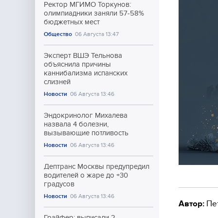
Ректор МГИМО Торкунов:
олимпиадники заняли 57-58%
бюджетных мест
Общество
06 Августа 13:47
Эксперт ВШЭ Тельнова
объяснила причины
каннибализма испанских
слизней
Новости
06 Августа 13:46
Эндокринолог Михалева
назвала 4 болезни,
вызывающие потливость
Новости
06 Августа 13:46
Дептранс Москвы предупредил
водителей о жаре до +30
градусов
Новости
06 Августа 13:46
Автор:
Пе
Грайфер: выписали 2