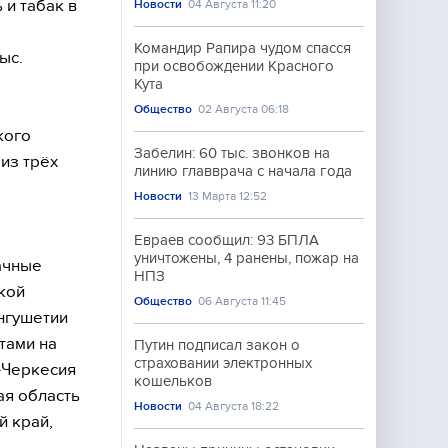
 и табак в
Новости
04 Августа 11:20
Командир Рапира чудом спасся
ыс.
при освобождении Красного
Кута
Общество
02 Августа 06:18
кого
Забелин: 60 тыс. звонков на
 из трёх
линию главврача с начала года
Новости
13 Марта 12:52
Евраев сообщил: 93 БПЛА
уничтожены, 4 ранены, пожар на
ачные
НПЗ
кой
Общество
06 Августа 11:45
Ингушетии
тами на
Путин подписал закон о
страховании электронных
-Черкесия
кошельков
ая область
Новости
04 Августа 18:22
й край,