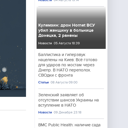
Новости
04 Августа 19:14
Кулемзин: дрон Hornet ВСУ
убил женщину в больнице
Донецка, 2 ранены
Новости
05 Августа 18:39
Баллистика и гиперзвук
нацелены на Киев: Всё готово
для ударов по мостам через
Днепр. В НАТО переполох.
СВОдки с фронта
Статьи
08 Августа 09:00
Зеленский заявляет об
отсутствии шансов Украины на
вступление в НАТО
Новости
09 Декабря 23:18
BMC Public Health: наличие сада