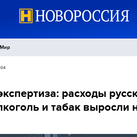
Мир
:04
Политика
С
Экономика
П
кспертиза: расходы русс
лкоголь и табак выросли 
Спорт