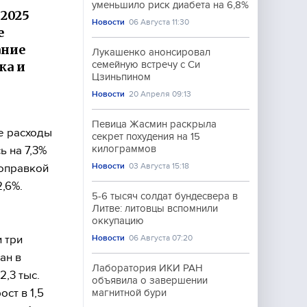
уменьшило риск диабета на 6,8%
 2025
Новости
06 Августа 11:30
е
ание
Лукашенко анонсировал
ка и
семейную встречу с Си
Цзиньпином
Новости
20 Апреля 09:13
Певица Жасмин раскрыла
е расходы
секрет похудения на 15
килограммов
ь на 7,3%
Новости
03 Августа 15:18
поправкой
,6%.
5-6 тысяч солдат бундесвера в
Литве: литовцы вспомнили
оккупацию
 три
Новости
06 Августа 07:20
ан в
Лаборатория ИКИ РАН
2,3 тыс.
объявила о завершении
ст в 1,5
магнитной бури