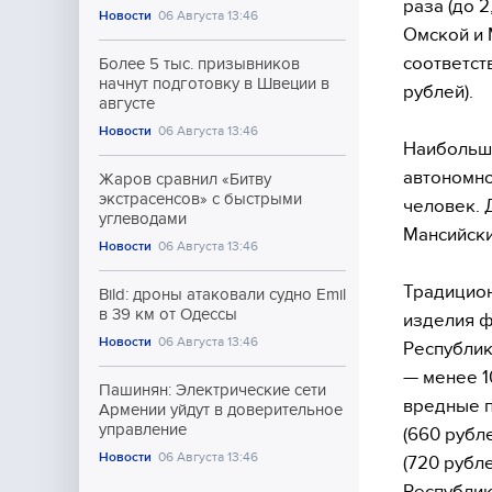
раза (до 2
Новости
06 Августа 13:46
Омской и М
соответст
Более 5 тыс. призывников
начнут подготовку в Швеции в
рублей).
августе
Новости
06 Августа 13:46
Наибольши
автономно
Жаров сравнил «Битву
экстрасенсов» с быстрыми
человек. 
углеводами
Мансийски
Новости
06 Августа 13:46
Традицион
Bild: дроны атаковали судно Emil
в 39 км от Одессы
изделия ф
Новости
06 Августа 13:46
Республик
— менее 1
Пашинян: Электрические сети
вредные п
Армении уйдут в доверительное
управление
(660 рубл
Новости
06 Августа 13:46
(720 рубле
Республика