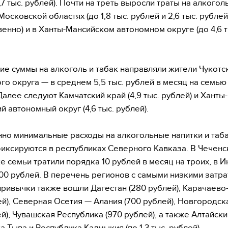
,7 тыс. рублей). Почти на треть выросли траты на алкоголь
осковской областях (до 1,8 тыс. рублей и 2,6 тыс. рублей
венно) и в Ханты-Мансийском автономном округе (до 4,6 т
е суммы на алкоголь и табак направляли жители Чукотс
го округа — в среднем 5,5 тыс. рублей в месяц на семью
Далее следуют Камчатский край (4,9 тыс. рублей) и Ханты-
й автономный округ (4,6 тыс. рублей).
но минимальные расходы на алкогольные напитки и таб
иксируются в республиках Северного Кавказа. В Чеченс
е семьи тратили порядка 10 рублей в месяц на троих, в 
00 рублей. В перечень регионов с самыми низкими затра
ривычки также вошли Дагестан (280 рублей), Карачаево
ей), Северная Осетия — Алания (700 рублей), Новгородск
й), Чувашская Республика (970 рублей), а также Алтайски
 Тыва и Республика Калмыкия (по 1,3 тыс. рублей).