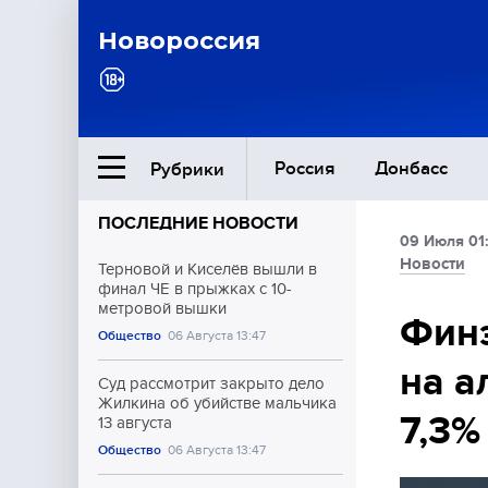
Новороссия
Россия
Донбасс
Рубрики
ПОСЛЕДНИЕ НОВОСТИ
09 Июля 01
Ближний Восток
Новости
Терновой и Киселёв вышли в
финал ЧЕ в прыжках с 10-
метровой вышки
Общество
Финэ
Общество
06 Августа 13:47
на а
Культура
Суд рассмотрит закрыто дело
Жилкина об убийстве мальчика
7,3%
13 августа
Общество
06 Августа 13:47