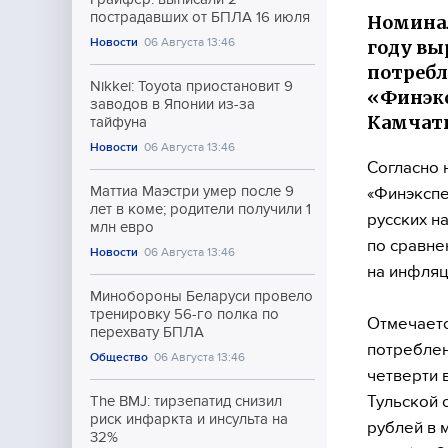
пострадавших от БПЛА 16 июля
Номинал
Новости
06 Августа 13:46
году вы
потребл
Nikkei: Toyota приостановит 9
«Финэкс
заводов в Японии из-за
Камчатк
тайфуна
Новости
06 Августа 13:46
Согласно 
Маттиа Маэстри умер после 9
«Финэксп
лет в коме; родители получили 1
русских н
млн евро
по сравне
Новости
06 Августа 13:46
на инфляц
Минобороны Беларуси провело
тренировку 56-го полка по
Отмечаетс
перехвату БПЛА
потреблен
Общество
06 Августа 13:46
четверти 
Тульской 
The BMJ: тирзепатид снизил
риск инфаркта и инсульта на
рублей в 
32%