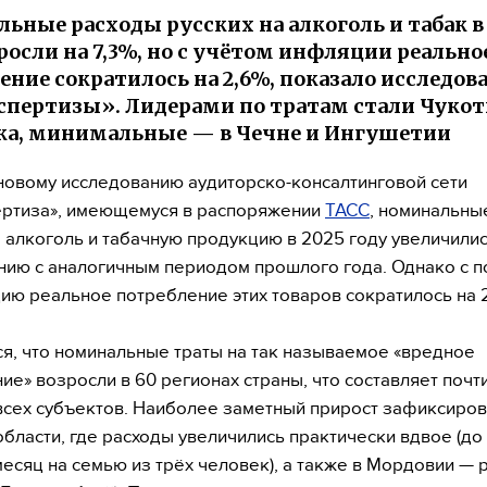
ьные расходы русских на алкоголь и табак в
росли на 7,3%, но с учётом инфляции реально
ение сократилось на 2,6%, показало исследов
пертизы». Лидерами по тратам стали Чукот
а, минимальные — в Чечне и Ингушетии
новому исследованию аудиторско-консалтинговой сети
ертиза», имеющемуся в распоряжении
ТАСС
, номинальны
а алкоголь и табачную продукцию в 2025 году увеличилис
нию с аналогичным периодом прошлого года. Однако с 
ию реальное потребление этих товаров сократилось на 2
я, что номинальные траты на так называемое «вредное
ие» возросли в 60 регионах страны, что составляет почти
всех субъектов. Наиболее заметный прирост зафиксиров
области, где расходы увеличились практически вдвое (до 
месяц на семью из трёх человек), а также в Мордовии — ро