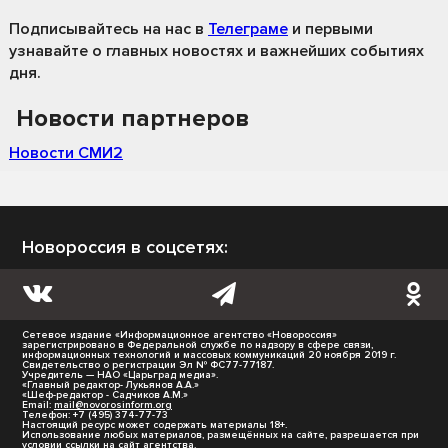
Подписывайтесь на нас
в
Телеграме
и первыми
узнавайте о главных новостях и важнейших событиях
дня.
Новости партнеров
Новости СМИ2
Новороссия в соцсетях:
Сетевое издание «Информационное агентство «Новороссия»
зарегистрировано в Федеральной службе по надзору в сфере связи,
информационных технологий и массовых коммуникаций 20 ноября 2019 г.
Свидетельство о регистрации Эл № ФС77-77187.
Учредитель — НАО «Царьград медиа».
«Главный редактор- Лукьянов А.А.»
«Шеф-редактор - Садчиков А.М.»
Email:
mail@novorosinform.org
Телефон: +7 (495) 374-77-73
Настоящий ресурс может содержать материалы 18+.
Использование любых материалов, размещённых на сайте, разрешается при
условии ссылки на сайт агентства.