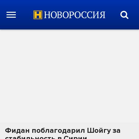
Фидан поблагодарил Шойгу за
стабильность в Сирии