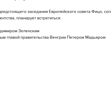
предстоящего заседания Европейского совета Фицо, сог
ентства, планирует встретиться:
адимиром Зеленским
вым главой правительства Венгрии Петером Мадьяром