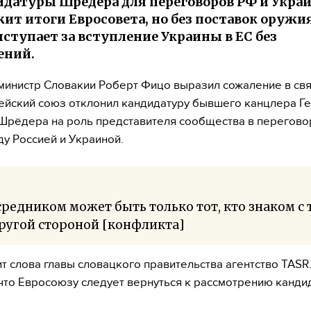
идатуры Шрёдера для переговоров РФ и Укра
ит итоги Евросовета, но без поставок оружия
ступает за вступление Украины в ЕС без
ений.
инистр Словакии Роберт Фицо выразил сожаление в связ
ейский союз отклонил кандидатуру бывшего канцлера Г
Шрёдера на роль представителя сообщества в перегово
у Россией и Украиной.
редником может быть только тот, кто знаком с 
ругой стороной [конфликта]
т слова главы словацкого правительства агентство TASR
 что Евросоюзу следует вернуться к рассмотрению канди