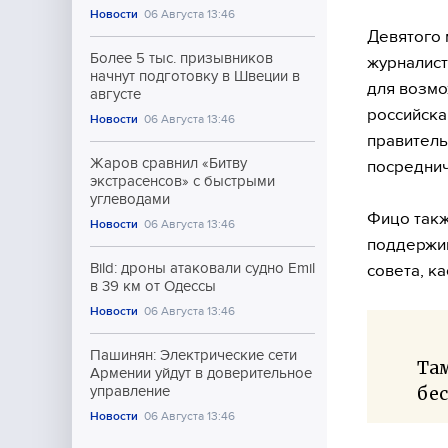
Новости
06 Августа 13:46
Девятого 
Более 5 тыс. призывников
журналист
начнут подготовку в Швеции в
для возмо
августе
российска
Новости
06 Августа 13:46
правитель
Жаров сравнил «Битву
посреднич
экстрасенсов» с быстрыми
углеводами
Фицо такж
Новости
06 Августа 13:46
поддержив
Bild: дроны атаковали судно Emil
совета, к
в 39 км от Одессы
Новости
06 Августа 13:46
Пашинян: Электрические сети
Там
Армении уйдут в доверительное
бе
управление
Новости
06 Августа 13:46