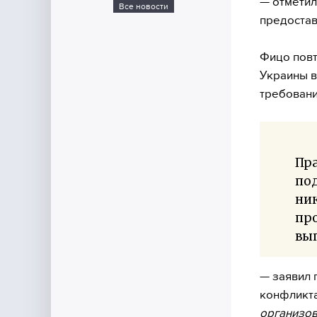
— отметил
Все новости
предостав
Фицо повт
Украины в
требовани
Пра
по
ни
про
вып
— заявил 
конфликт
организов