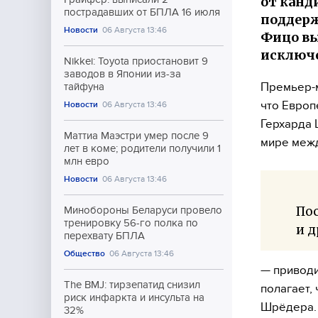
от канд
пострадавших от БПЛА 16 июля
поддерж
Новости
06 Августа 13:46
Фицо вы
исключ
Nikkei: Toyota приостановит 9
заводов в Японии из-за
Премьер-м
тайфуна
что Европ
Новости
06 Августа 13:46
Герхарда 
Маттиа Маэстри умер после 9
мире межд
лет в коме; родители получили 1
млн евро
Новости
06 Августа 13:46
Пос
Минобороны Беларуси провело
тренировку 56-го полка по
и д
перехвату БПЛА
Общество
06 Августа 13:46
— приводи
The BMJ: тирзепатид снизил
полагает,
риск инфаркта и инсульта на
Шрёдера.
32%