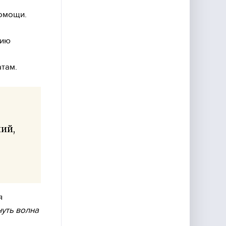
помощи.
нию
там.
ий,
я
уть волна