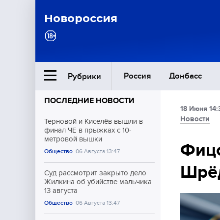
Новороссия
Россия
Донбасс
Рубрики
ПОСЛЕДНИЕ НОВОСТИ
18 Июня 14:
Ближний Восток
Новости
Терновой и Киселёв вышли в
финал ЧЕ в прыжках с 10-
метровой вышки
Общество
Фицо
Общество
06 Августа 13:47
Шрёд
Культура
Суд рассмотрит закрыто дело
Жилкина об убийстве мальчика
13 августа
Общество
06 Августа 13:47