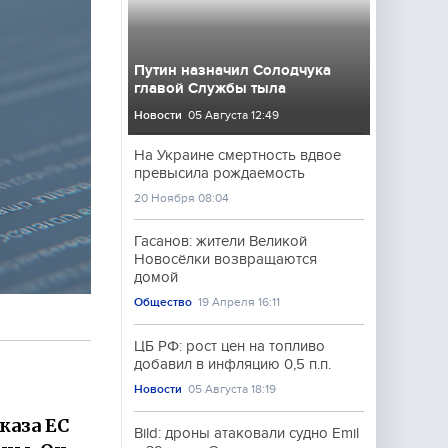
Путин назначил Солодчука
главой Службы тыла
Новости
05 Августа 12:49
На Украине смертность вдвое
превысила рождаемость
20 Ноября 08:04
Гасанов: жители Великой
Новосёлки возвращаются
домой
Общество
19 Апреля 16:11
ЦБ РФ: рост цен на топливо
добавил в инфляцию 0,5 п.п.
Новости
05 Августа 18:19
каза ЕС
Bild: дроны атаковали судно Emil