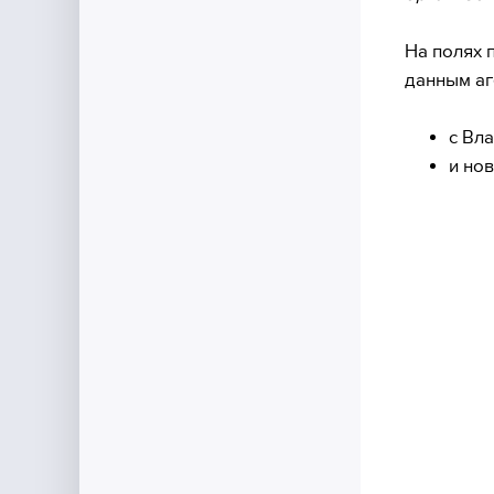
На полях 
данным аг
с Вл
и но