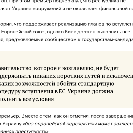
 он. При этом премьер подчеркнул, что республика не
ляет Украине вооружений и не оказывает финансовой 
орил, что поддерживает реализацию планов по вступле
 Европейский союз, однако Киев должен выполнить все
я, предъявляемые сообществом к государствам-кандида
вительство, которое я возглавляю, не будет
ддерживать никаких коротких путей и исключен
каких возможностей обойти стандартную
цедуру вступления в ЕС. Украина должна
олнить все условия
премьер. Вместе с тем, как он отметил, после завершени
а Украину
«без европейской перспективы может захлестн
анной преступности»
.