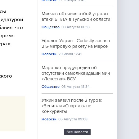
Новости
13 Ноября 17:43
осы
Миляев объявил отбой угрозы
дидатурой
атаки БПЛА в Тульской области
авил, что
Общество
03 Августа 06:18
 время
Уфолог Уоринг: Curiosity заснял
ера к
2,5-метровую ракету на Марсе
Новости
29 Июля 17:41
Марочко предупредил об
отсутствии самоликвидации мин
ского
«Лепестки» ВСУ
Общество
03 Августа 18:34
Уткин заявил после 2 туров:
«Зенит» и «Спартак» не
конкуренты
Новости
05 Августа 09:08
Все новости