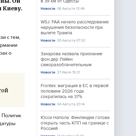
ины. Он
в 39 км от Одессы
 Киеву.
Новости
06 Августа 13:46
WSJ: FAA начало расследование
нарушения безопасности при
вылете Трампа
и с тем,
Новости
05 Августа 07:02
ермании
рах о
Захарова назвала признание
фон дер Ляйен
саморазоблачительным
Новости
27 Июля 15:21
Frontex: миграция в ЕС в первой
той
половине 2026 года
сократилась на 37%
Новости
04 Августа 20:14
. Политик
Юсси Напола: Финляндия готова
датуры
открыть часть КПП на границе с
Россией