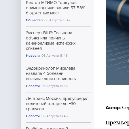
Ректор МГИМО Торкунов:
олимпиадники заняли 57-58%
бюджетных мест
Общество
06 Августа 13:47
Эксперт ВШЭ Тельнова
объяснила причины
каннибализма испанских
слизней
Новости
06 Августа 13:46
Эндокринолог Михалева
назвала 4 болезни,
вызывающие потливость
Новости
06 Августа 13:46
Дептранс Москвы предупредил
водителей о жаре до +30
Автор:
Се
градусов
Новости
06 Августа 13:46
Премьер
Грайфер: выписали 2