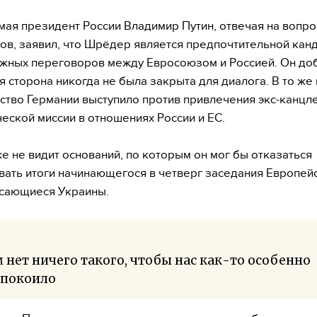
мая президент России Владимир Путин, отвечая на вопр
ов, заявил, что Шрёдер является предпочтительной кан
жных переговоров между Евросоюзом и Россией. Он доб
я сторона никогда не была закрыта для диалога. В то же
ство Германии выступило против привлечения экс-канцл
еской миссии в отношениях России и ЕС.
е не видит оснований, по которым он мог бы отказаться
ать итоги начинающегося в четверг заседания Европей
асающиеся Украины.
 нет ничего такого, чтобы нас как-то особенно
спокоило