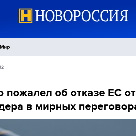
Мир
32
Политика
С
Экономика
П
 пожалел об отказе ЕС от
ера в мирных переговор
Спорт