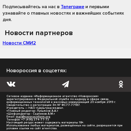
Подписывайтесь на нас
в
Телеграме
и первыми
узнавайте о главных новостях и важнейших событиях
дня.
Новости партнеров
Новости СМИ2
Новороссия в соцсетях:
Сетевое издание «Информационное агентство «Новороссия»
зарегистрировано в Федеральной службе по надзору в сфере связи,
информационных технологий и массовых коммуникаций 20 ноября 2019 г.
Свидетельство о регистрации Эл № ФС77-77187.
Учредитель — НАО «Царьград медиа».
«Главный редактор- Лукьянов А.А.»
«Шеф-редактор - Садчиков А.М.»
Email:
mail@novorosinform.org
Телефон: +7 (495) 374-77-73
Настоящий ресурс может содержать материалы 18+.
Использование любых материалов, размещённых на сайте, разрешается при
условии ссылки на сайт агентства.