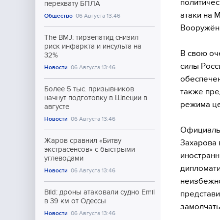
политичес
перехвату БПЛА
атаки на 
Общество
06 Августа 13:46
Вооружённ
The BMJ: тирзепатид снизил
риск инфаркта и инсульта на
В свою оч
32%
силы Росс
Новости
06 Августа 13:46
обеспечен
Более 5 тыс. призывников
также пре
начнут подготовку в Швеции в
режима це
августе
Новости
06 Августа 13:46
Официальн
Жаров сравнил «Битву
Захарова 
экстрасенсов» с быстрыми
иностранн
углеводами
дипломати
Новости
06 Августа 13:46
неизбежно
Bild: дроны атаковали судно Emil
представи
в 39 км от Одессы
замолчать
Новости
06 Августа 13:46