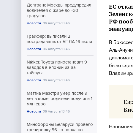
Дептранс Москвы предупредил
ЕС отка
водителей о жаре до +30
Зеленск
градусов
РФ пооб
Новости
06 Августа 13:46
эвакуац
Грайфер: выписали 2
пострадавших от БПЛА 16 июля
В Брюссел
Новости
06 Августа 13:46
Аль-Ануни
дипломато
Nikkei: Toyota приостановит 9
было сдел
заводов в Японии из-за
Владимира
тайфуна
Новости
06 Августа 13:46
Маттиа Маэстри умер после 9
лет в коме; родители получили 1
Евр
млн евро
Кие
Новости
06 Августа 13:46
Минобороны Беларуси провело
Напомним,
тренировку 56-го полка по