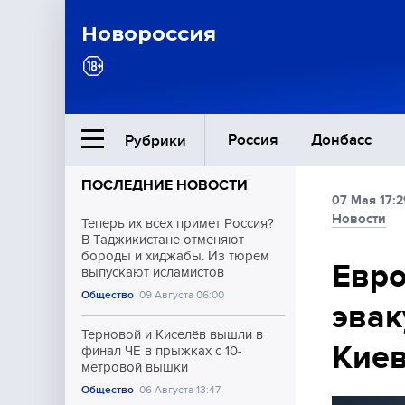
Новороссия
Россия
Донбасс
Рубрики
ПОСЛЕДНИЕ НОВОСТИ
07 Мая 17:2
Ближний Восток
Новости
Теперь их всех примет Россия?
В Таджикистане отменяют
бороды и хиджабы. Из тюрем
Общество
Евро
выпускают исламистов
Общество
09 Августа 06:00
эвак
Культура
Терновой и Киселёв вышли в
Кие
финал ЧЕ в прыжках с 10-
метровой вышки
Общество
06 Августа 13:47