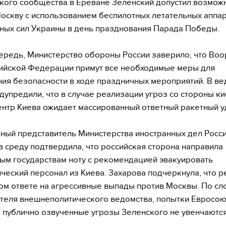
кого сообщества в Ереване Зеленский допустил возмож
Москву с использованием беспилотных летательных аппа
ых сил Украины в день празднования Парада Победы.
ередь, Министерство обороны России заверило, что Во
ийской Федерации примут все необходимые меры для
ия безопасности в ходе праздничных мероприятий. В в
дупредили, что в случае реализации угроз со стороны к
нтр Киева ожидает массированный ответный ракетный у
ый представитель Министерства иностранных дел Росс
в среду подтвердила, что российская сторона направила
ым государствам ноту с рекомендацией эвакуировать
ческий персонал из Киева. Захарова подчеркнула, что р
м ответе на агрессивные выпады против Москвы. По сл
теля внешнеполитического ведомства, попытки Евросо
 публично озвученные угрозы Зеленского не увенчаются