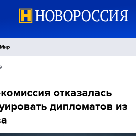
Мир
9
Политика
С
Экономика
П
комиссия отказалась
уировать дипломатов из
Спорт
ва