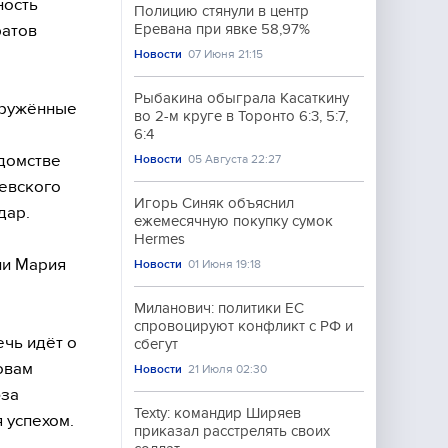
ность
Полицию стянули в центр
ратов
Еревана при явке 58,97%
Новости
07 Июня 21:15
Рыбакина обыграла Касаткину
оружённые
во 2-м круге в Торонто 6:3, 5:7,
6:4
едомстве
Новости
05 Августа 22:27
иевского
Игорь Синяк объяснил
дар.
ежемесячную покупку сумок
Hermes
ии Мария
Новости
01 Июня 19:18
Миланович: политики ЕС
спровоцируют конфликт с РФ и
ечь идёт о
сбегут
овам
Новости
21 Июля 02:30
юза
Texty: командир Ширяев
 успехом.
приказал расстрелять своих