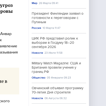
Мир
26 Марта 09:41
 угроз
ороны
Президент Финляндии заявил о
готовности к переговорам с
Путиным
Россия
10 Марта 11:47
 Анвар
ЦИК РФ представил ролик к
х
выборам в Госдуму 18–20
заявление
сентября 2026
казывания
Новости
23 Июля 11:58
Military Watch Magazine: США и
Британия провели учения у
границ РФ
Общество
05 Февраля 09:23
е в
Овчинский объявил программу
70-летия Дня строителя
Новости
06 Августа 06:32
ского