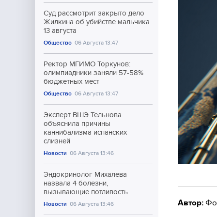
Суд рассмотрит закрыто дело
Жилкина об убийстве мальчика
13 августа
Общество
06 Августа 13:47
Ректор МГИМО Торкунов:
олимпиадники заняли 57-58%
бюджетных мест
Общество
06 Августа 13:47
Эксперт ВШЭ Тельнова
объяснила причины
каннибализма испанских
слизней
Новости
06 Августа 13:46
Эндокринолог Михалева
назвала 4 болезни,
вызывающие потливость
Автор:
Фо
Новости
06 Августа 13:46