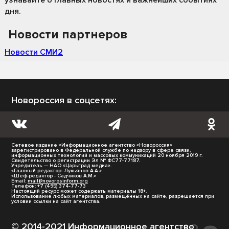
дня.
Новости партнеров
Новости СМИ2
Новороссия в соцсетях:
Сетевое издание «Информационное агентство «Новороссия»
зарегистрировано в Федеральной службе по надзору в сфере связи,
информационных технологий и массовых коммуникаций 20 ноября 2019 г.
Свидетельство о регистрации Эл № ФС77-77187.
Учредитель — НАО «Царьград медиа».
«Главный редактор- Лукьянов А.А.»
«Шеф-редактор - Садчиков А.М.»
Email:
mail@novorosinform.org
Телефон: +7 (495) 374-77-73
Настоящий ресурс может содержать материалы 18+.
Использование любых материалов, размещённых на сайте, разрешается при
условии ссылки на сайт агентства.
© 2014-2021 Информационное агентство