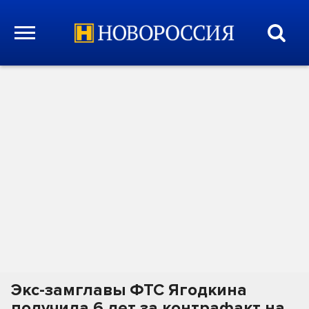
Экс-замглавы ФТС Ягодкина
получила 6 лет за контрафакт на