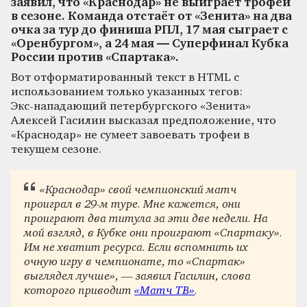
заявил, что «Краснодар» не выиграет трофеи
в сезоне. Команда отстаёт от «Зенита» на два
очка за тур до финиша РПЛ, 17 мая сыграет с
«Оренбургом», а 24 мая — Суперфинал Кубка
России против «Спартака».
Вот отформатированный текст в HTML с
использованием только указанных тегов:
Экс-нападающий петербургского «Зенита»
Алексей Гасилин высказал предположение, что
«Краснодар» не сумеет завоевать трофеи в
текущем сезоне.
«Краснодар» свой чемпионский матч
проиграл в 29‑м туре. Мне кажется, они
проиграют два титула за эти две недели. На
мой взгляд, в Кубке они проиграют «Спартаку».
Им не хватит ресурса. Если вспомнить их
очную игру в чемпионате, то «Спартак»
выглядел лучше», — заявил Гасилин, слова
которого приводит
«Матч ТВ»
.