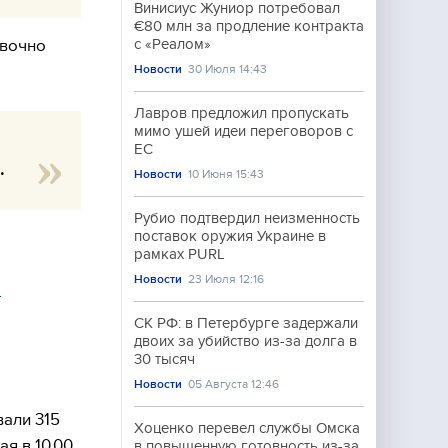
Винисиус Жуниор потребовал
€80 млн за продление контракта
овочно
с «Реалом»
Новости
30 Июля 14:43
Лавров предложил пропускать
мимо ушей идеи переговоров с
ЕС
.
Новости
10 Июня 15:43
Рубио подтвердил неизменность
поставок оружия Украине в
рамках PURL
Новости
23 Июля 12:16
й
СК РФ: в Петербурге задержали
двоих за убийство из-за долга в
30 тысяч
Новости
05 Августа 12:46
вали 315
Хоценко перевел службы Омска
я в 10.00.
в повышенную готовность из-за