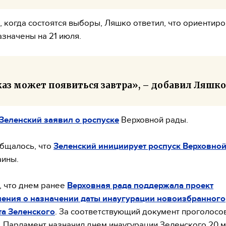
, когда состоятся выборы, Ляшко ответил, что ориентир
значены на 21 июля.
аз может появиться завтра», – добавил Ляшко
Зеленский заявил о роспуске
Верховной рады.
общалось, что
Зеленский инициирует роспуск Верховно
ины.
 что днем ранее
Верховная рада поддержала проект
ления о назначении даты инаугурации новоизбранного
та Зеленского
. За соответствующий документ проголосо
. Парламент назначил днем инаугурации Зеленского 20 ма