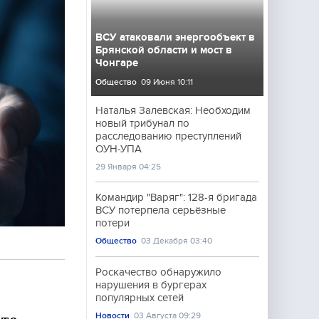
ВСУ атаковали энергообъект в
Брянской области и мост в
Чонгаре
Общество
09 Июня 10:11
Наталья Залевская: Необходим
новый трибунал по
расследованию преступлений
ОУН-УПА
29 Января 04:25
Командир "Варяг": 128-я бригада
ВСУ потерпела серьёзные
потери
Общество
03 Декабря 03:40
Роскачество обнаружило
нарушения в бургерах
популярных сетей
Новости
03 Августа 09:29