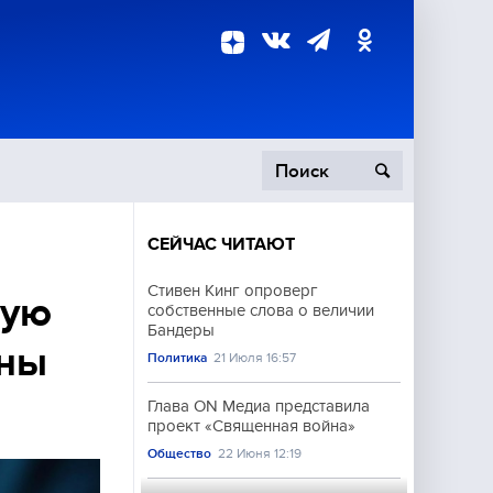
СЕЙЧАС ЧИТАЮТ
пецоперация
Стивен Кинг опроверг
ную
собственные слова о величии
роисшествия
Бандеры
ены
Политика
21 Июля 16:57
Глава ON Медиа представила
проект «Священная война»
Общество
22 Июня 12:19