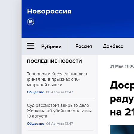
Новороссия
Россия
Донбасс
Рубрики
ПОСЛЕДНИЕ НОВОСТИ
21 Мая 11:0
Ближний Восток
Терновой и Киселёв вышли в
финал ЧЕ в прыжках с 10-
Дос
метровой вышки
Общество
Общество
06 Августа 13:47
раду
Культура
Суд рассмотрит закрыто дело
на 2
Жилкина об убийстве мальчика
13 августа
Общество
06 Августа 13:47