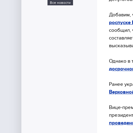
Все новости
Добавим, 
роспуске
сообщил, 
составляе
высказыва
Однако в т
досрочно
Ранее укр
Верховно
Вице-прем
президен
проведен