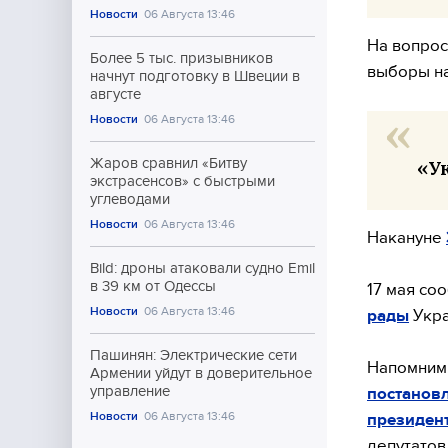
Новости
06 Августа 13:46
На вопрос
Более 5 тыс. призывников
выборы на
начнут подготовку в Швеции в
августе
Новости
06 Августа 13:46
Жаров сравнил «Битву
«Ук
экстрасенсов» с быстрыми
углеводами
Новости
06 Августа 13:46
Накануне
Bild: дроны атаковали судно Emil
в 39 км от Одессы
17 мая со
Новости
06 Августа 13:46
рады
Укра
Пашинян: Электрические сети
Напомним,
Армении уйдут в доверительное
управление
постанов
Новости
06 Августа 13:46
президен
депутатов