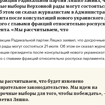
ракции Радикальной партии Ляшко заявил, 
ые выборы Верховной рады могут состояться
б этом он сказал журналистам в Администр
нта после консультаций нового украинского
ого с главами фракций относительно роспус
нта. «Мы рассчитываем, что
кции Радикальной партии Ляшко заявил, что досрочны
 рады могут состояться 21 июля. Об этом он сказал журн
ации президента после консультаций нового украинског
о с главами фракций относительно роспуска парламента
ы рассчитываем, что будет изменено
бирательное законодательство. Мы идем на
срочные выборы для того, чтобы побеждать», 
метил Ляшко.