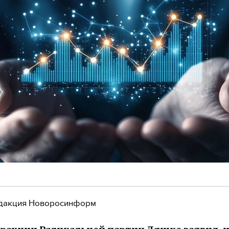
дакция Новоросинформ