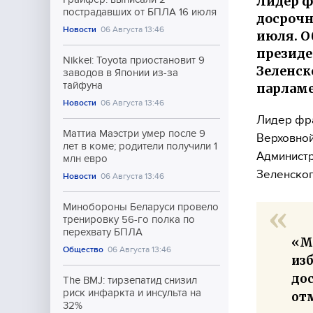
Лидер ф
пострадавших от БПЛА 16 июля
досрочн
Новости
06 Августа 13:46
июля. О
президе
Nikkei: Toyota приостановит 9
Зеленск
заводов в Японии из-за
тайфуна
парламе
Новости
06 Августа 13:46
Лидер фра
Маттиа Маэстри умер после 9
Верховной
лет в коме; родители получили 1
Администр
млн евро
Зеленског
Новости
06 Августа 13:46
Минобороны Беларуси провело
тренировку 56-го полка по
перехвату БПЛА
«М
Общество
06 Августа 13:46
из
до
The BMJ: тирзепатид снизил
риск инфаркта и инсульта на
от
32%