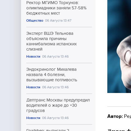
Ректор МГИМО Торкунов:
олимпиадники заняли 57-58%
бюджетных мест
Общество
06 Августа 13:47
Эксперт ВШЭ Тельнова
объяснила причины
каннибализма испанских
слизней
Новости
06 Августа 13:46
Эндокринолог Михалева
назвала 4 болезни,
вызывающие потливость
Новости
06 Августа 13:46
Дептранс Москвы предупредил
водителей о жаре до +30
градусов
Автор:
Ре
Новости
06 Августа 13:46
Грайфер: выписали 2