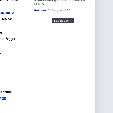
БПЛА
Новости
02 Августа 16:50
ицию о
анумак
Все новости
ке
ий Рады.
в
ранный
для