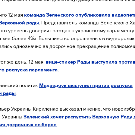
что 12 мая
команда Зеленского опубликовала видеопет
 Верховной рады
. Представитель команды Зеленского Х
что уровень доверия граждан к украинскому парламенту
т «не более 4%». Большинство опрошенных в видеороли
лись однозначно за досрочное прекращение полномоч
от же день, 12 мая,
вице-спикер Рады выступила проти
го роспуска парламента
.
аинский политик
Медведчук выступил против роспуска
й рады
.
ьер Украины Кириленко высказал мнение, что новоизб
т Украины
Зеленский хочет распустить Верховную Раду 
ия досрочных выборов
.