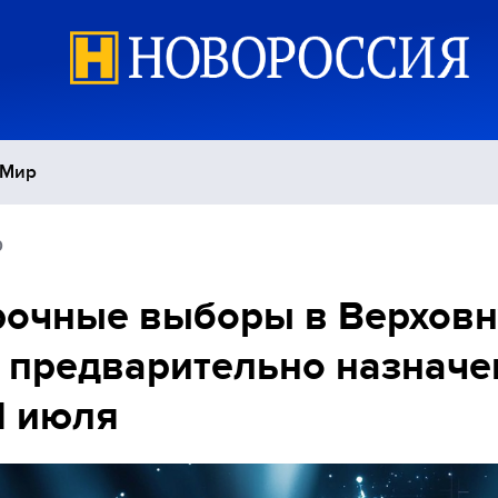
Мир
0
Политика
С
рочные выборы в Верхов
Экономика
П
 предварительно назнач
Спорт
1 июля