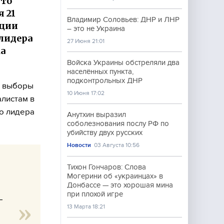
что
 21
Владимир Соловьев: ДНР и ЛНР
ации
– это не Украина
 лидера
27 Июня 21:01
ка
Войска Украины обстреляли два
населённых пункта,
подконтрольных ДНР
е выборы
10 Июня 17:02
алистам в
о лидера
Анутхин выразил
соболезнования послу РФ по
.
убийству двух русских
Новости
03 Августа 10:56
Тихон Гончаров: Слова
Могерини об «украинцах» в
Донбассе — это хорошая мина
при плохой игре
–
13 Марта 18:21