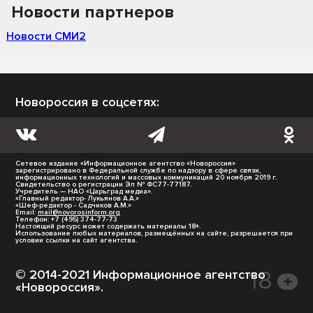
Новости партнеров
Новости СМИ2
Новороссия в соцсетях:
Сетевое издание «Информационное агентство «Новороссия»
зарегистрировано в Федеральной службе по надзору в сфере связи,
информационных технологий и массовых коммуникаций 20 ноября 2019 г.
Свидетельство о регистрации Эл № ФС77-77187.
Учредитель — НАО «Царьград медиа».
«Главный редактор- Лукьянов А.А.»
«Шеф-редактор - Садчиков А.М.»
Email:
mail@novorosinform.org
Телефон: +7 (495) 374-77-73
Настоящий ресурс может содержать материалы 18+.
Использование любых материалов, размещённых на сайте, разрешается при
условии ссылки на сайт агентства.
© 2014-2021 Информационное агентство
«Новороссия».