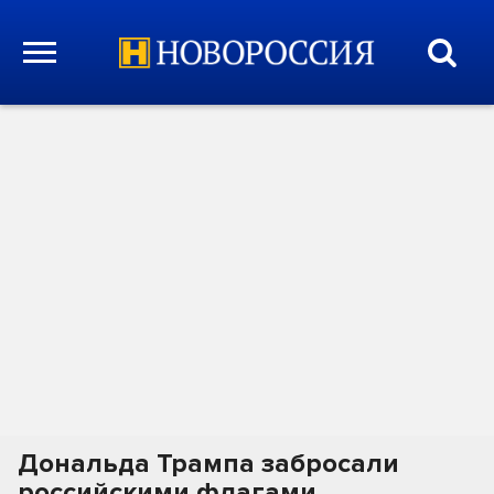
Дональда Трампа забросали
российскими флагами