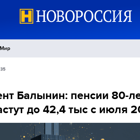
Мир
:35
Политика
С
Экономика
П
нт Балынин: пенсии 80-л
стут до 42,4 тыс с июля 
Спорт