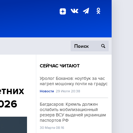
СЕЙЧАС ЧИТАЮТ
пецоперация
Уролог Боханов: ноутбук за час
нагрел мошонку почти на градус
роисшествия
етних
Новости
29 Июля 20:38
2026
Багдасаров: Кремль должен
ослабить мобилизационный
резерв ВСУ выдачей украинцам
паспортов РФ
30 Марта 08:16