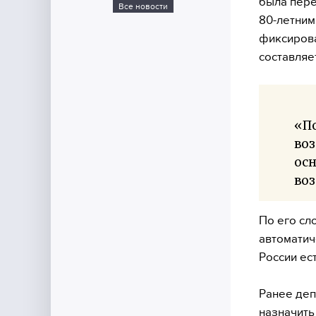
была пере
Все новости
80-летним
фиксирова
составляет
«По
воз
осн
воз
По его сл
автоматич
России ес
Ранее деп
назначить