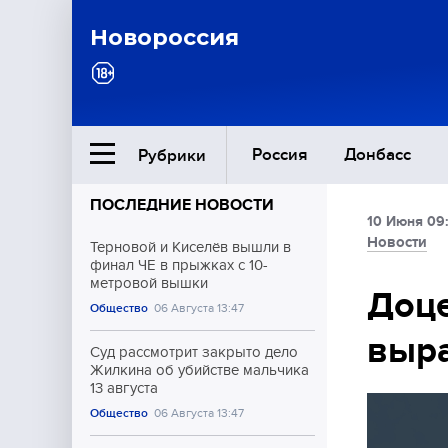
Новороссия
Россия
Донбасс
Рубрики
ПОСЛЕДНИЕ НОВОСТИ
10 Июня 09
Ближний Восток
Новости
Терновой и Киселёв вышли в
финал ЧЕ в прыжках с 10-
метровой вышки
Общество
Доце
Общество
06 Августа 13:47
выра
Культура
Суд рассмотрит закрыто дело
Жилкина об убийстве мальчика
13 августа
Общество
06 Августа 13:47