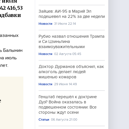
с июля
2 416,53
Зайцев: АИ-95 в Марий Эл
адбавки
подешевел на 22% за две недели
Новости
31 Июля 22:14
казанных
Рубио назвал отношения Трампа
и Си Цзиньпина
взаимоуважительными
ь Балынин
Новости
02 Августа 05:45
на июль
лет.
Доктор Дурманов объяснил, как
алкоголь делает людей
мишенью комаров
Новости
29 Июня 14:49
Генштаб перешёл к доктрине
е
Дуэ? Война оказалась в
подвешенном состоянии: Все
стороны ждут осени
Статьи
06 Августа 21:00