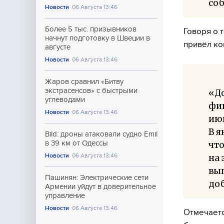
со
Новости
06 Августа 13:46
Более 5 тыс. призывников
Говоря о 
начнут подготовку в Швеции в
привёл ко
августе
Новости
06 Августа 13:46
Жаров сравнил «Битву
экстрасенсов» с быстрыми
«До
углеводами
фик
Новости
06 Августа 13:46
июн
В я
Bild: дроны атаковали судно Emil
в 39 км от Одессы
чт
Новости
06 Августа 13:46
на 
вып
Пашинян: Электрические сети
доб
Армении уйдут в доверительное
управление
Новости
06 Августа 13:46
Отмечаетс