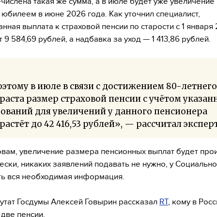
числена такая же сумма, а в июле будет уже увеличение 
 юбилеем в июне 2026 года. Как уточнил специалист,
нная выплата к страховой пенсии по старости с 1 января
 9 584,69 рублей, а надбавка за уход — 1 413,86 рублей.
этому в июле в связи с достижением 80-летнего
раста размер страховой пенсии с учётом указан
ований для увеличений у данного пенсионера
растёт до 42 416,53 рублей», — рассчитал эксперт
овам, увеличение размера пенсионных выплат будет пр
ески, никаких заявлений подавать не нужно, у Социальн
ть вся необходимая информация.
утат Госдумы Алексей Говырин рассказал
RT
, кому в Рос
 две пенсии.