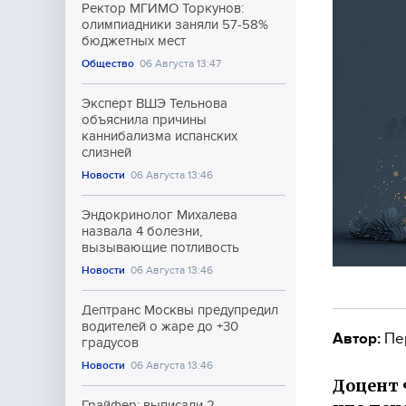
Ректор МГИМО Торкунов:
олимпиадники заняли 57-58%
бюджетных мест
Общество
06 Августа 13:47
Эксперт ВШЭ Тельнова
объяснила причины
каннибализма испанских
слизней
Новости
06 Августа 13:46
Эндокринолог Михалева
назвала 4 болезни,
вызывающие потливость
Новости
06 Августа 13:46
Дептранс Москвы предупредил
водителей о жаре до +30
Автор:
Пе
градусов
Новости
06 Августа 13:46
Доцент 
Грайфер: выписали 2