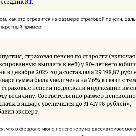
беседник
RT
.
том, как это отразится на размере страховой пенсии, Бал
нкретный пример.
пустим, страховая пенсия по старости (включая
сированную выплату к ней) у 80-летнего юбил
я в декабре 2025 года составляла 29 198,87 рубл
нваре сумма была увеличена на 7,6% в связи с тем
о страховые пенсии подлежали индексации име
эту величину. Соответственно размер пенсионн
латы в январе увеличился до 31 417,98 рублей», 
авил эксперт.
я, что в феврале-июне пенсионеру из рассматриваемог