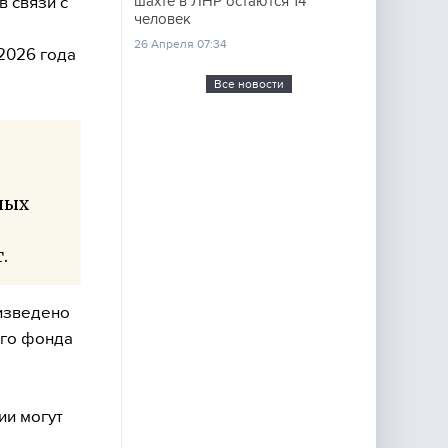
в связи с
шахте в ЛНР остаются 14
человек
26 Апреля 07:34
 2026 года
Все новости
ных
.
оизведено
ого фонда
сии могут