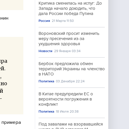
Критика сменилась на испуг: До
Запада начало доходить, что
дала России победа Путина
ынин
Россия
21 Марта 11:50
Вороновский просит изменить
меру пресечения из-за
ухудшения здоровья
Новости
29 Января 03:34
яра
Бербок предложила обмен
ей.
территорий Украины на членство
в НАТО
,
Политика
03 Декабря 22:24
нно
ой
В Китае предупредили ЕС о
—
вероятности погружения в
конфликт
Политика
18 Июля 20:38
о примера
Под завалами на взорвавшейся