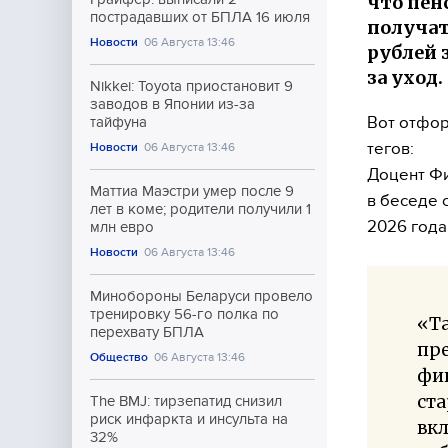
что пен
пострадавших от БПЛА 16 июля
получат
Новости
06 Августа 13:46
рублей 
за уход
Nikkei: Toyota приостановит 9
заводов в Японии из-за
Вот отфор
тайфуна
тегов:
Новости
06 Августа 13:46
Доцент Фи
Маттиа Маэстри умер после 9
в беседе 
лет в коме; родители получили 1
2026 года
млн евро
Новости
06 Августа 13:46
Минобороны Беларуси провело
тренировку 56-го полка по
«Та
перехвату БПЛА
пре
Общество
06 Августа 13:46
фи
ста
The BMJ: тирзепатид снизил
риск инфаркта и инсульта на
вкл
32%