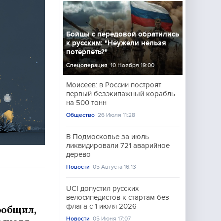
Бойцы с передовой обратились
к русским: "Неужели нельзя
потерпеть?"
Спецоперация
10 Ноября 19:00
Моисеев: в России построят
первый безэкипажный корабль
на 500 тонн
Общество
26 Июля 11:28
В Подмосковье за июль
ликвидировали 721 аварийное
дерево
Новости
05 Августа 16:13
UCI допустил русских
велосипедистов к стартам без
флага с 1 июля 2026
ообщил,
Новости
05 Июня 17:07