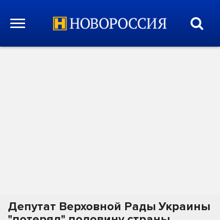
Депутат Верховной Рады Украины
"потерял" половину страны