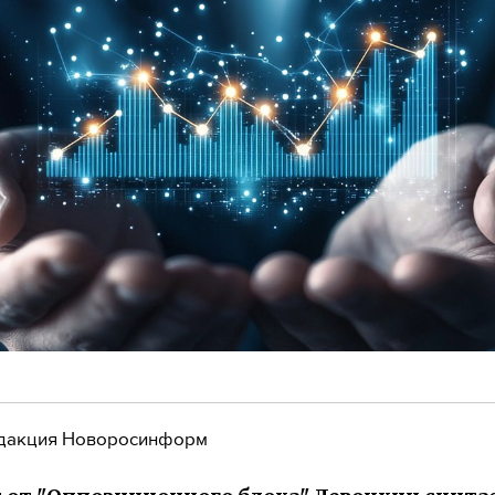
дакция Новоросинформ