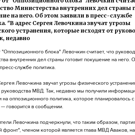
 от "Оппозиционного блока" Левочкин считае
ство Министерства внутренних дел страны 
ие на него. Об этом заявили в пресс-службе
а. "В адрес Сергея Левочкина звучат угрозы
кого устранения, которые исходят от руков
к, недавно
т "Оппозиционного блока" Левочкин считает, что руково
тва внутренних дел страны готовит покушение на него. 
 пресс-службе политика.
Сергея Левочкина звучат угрозы физического устранени
т руководства МВД. Так, недавно мы получили информац
 на оппозиционного политика, которое планировалось с
, — говорится в сообщении.
тели Левочкина подчеркнули, что таким образом, парти
 фронт", членом которой является глава МВД Аваков, н