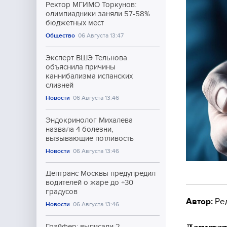
Ректор МГИМО Торкунов:
олимпиадники заняли 57-58%
бюджетных мест
Общество
06 Августа 13:47
Эксперт ВШЭ Тельнова
объяснила причины
каннибализма испанских
слизней
Новости
06 Августа 13:46
Эндокринолог Михалева
назвала 4 болезни,
вызывающие потливость
Новости
06 Августа 13:46
Дептранс Москвы предупредил
водителей о жаре до +30
градусов
Автор:
Ре
Новости
06 Августа 13:46
Грайфер: выписали 2