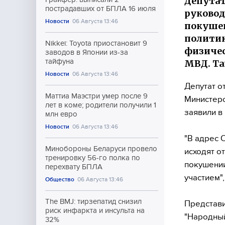
Депутат
пострадавших от БПЛА 16 июля
руковод
Новости
06 Августа 13:46
покушен
политик
Nikkei: Toyota приостановит 9
физичес
заводов в Японии из-за
тайфуна
МВД. Та
Новости
06 Августа 13:46
Депутат о
Маттиа Маэстри умер после 9
Министерс
лет в коме; родители получили 1
заявили в
млн евро
Новости
06 Августа 13:46
"В адрес 
Минобороны Беларуси провело
исходят о
тренировку 56-го полка по
покушении
перехвату БПЛА
участием"
Общество
06 Августа 13:46
The BMJ: тирзепатид снизил
Представи
риск инфаркта и инсульта на
"Народный
32%