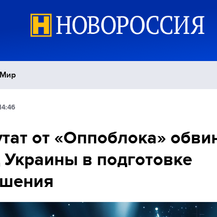
Мир
14:46
Политика
С
тат от «Оппоблока» обви
Экономика
П
Украины в подготовке
Спорт
ушения