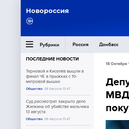
Новороссия
Россия
Донбасс
Рубрики
ПОСЛЕДНИЕ НОВОСТИ
18 Октября 
Ближний Восток
Терновой и Киселёв вышли в
финал ЧЕ в прыжках с 10-
Депу
метровой вышки
Общество
Общество
06 Августа 13:47
МВД 
Культура
Суд рассмотрит закрыто дело
пок
Жилкина об убийстве мальчика
13 августа
Общество
06 Августа 13:47