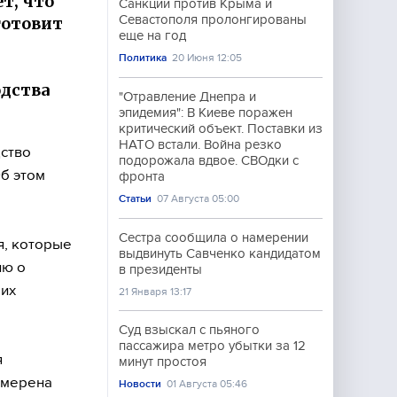
т, что
Санкции против Крыма и
Севастополя пролонгированы
готовит
еще на год
Политика
20 Июня 12:05
одства
"Отравление Днепра и
эпидемия": В Киеве поражен
критический объект. Поставки из
НАТО встали. Война резко
дство
подорожала вдвое. СВОдки с
Об этом
фронта
Статьи
07 Августа 05:00
Сестра сообщила о намерении
я, которые
выдвинуть Савченко кандидатом
ию о
в президенты
 их
21 Января 13:17
Суд взыскал с пьяного
пассажира метро убытки за 12
я
минут простоя
амерена
Новости
01 Августа 05:46