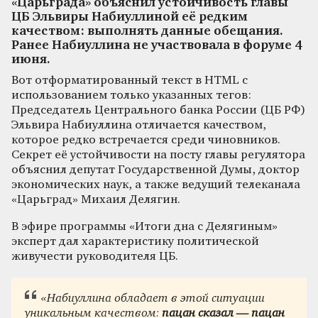
«Царьграда» объяснил устойчивость главы
ЦБ Эльвиры Набиуллиной её редким
качеством: выполнять данные обещания.
Ранее Набиуллина не участвовала в форуме 4
июня.
Вот отформатированный текст в HTML с
использованием только указанных тегов:
Председатель Центрального банка России (ЦБ РФ)
Эльвира Набиуллина отличается качеством,
которое редко встречается среди чиновников.
Секрет её устойчивости на посту главы регулятора
объяснил депутат Государственной Думы, доктор
экономических наук, а также ведущий телеканала
«Царьград» Михаил Делягин.
В эфире программы «Итоги дна с Делягиным»
эксперт дал характеристику политической
живучести руководителя ЦБ.
«Набиуллина обладает в этой ситуации
уникальным качеством:
пацан сказал — пацан