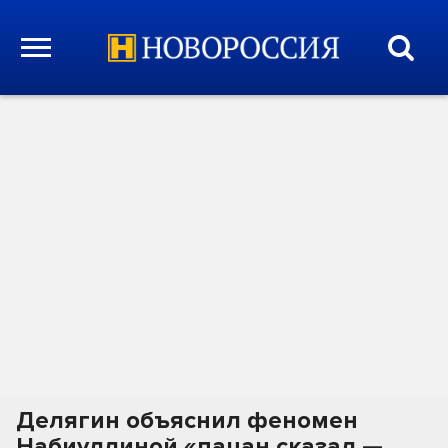
Делягин объяснил феномен
Набиуллиной «пацан сказал —