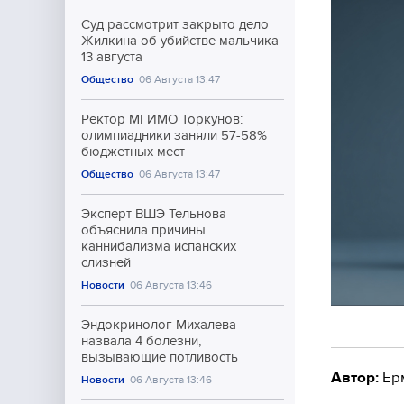
Суд рассмотрит закрыто дело
Жилкина об убийстве мальчика
13 августа
Общество
06 Августа 13:47
Ректор МГИМО Торкунов:
олимпиадники заняли 57-58%
бюджетных мест
Общество
06 Августа 13:47
Эксперт ВШЭ Тельнова
объяснила причины
каннибализма испанских
слизней
Новости
06 Августа 13:46
Эндокринолог Михалева
назвала 4 болезни,
вызывающие потливость
Автор:
Ер
Новости
06 Августа 13:46