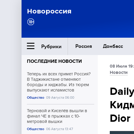
Новороссия
Россия
Донбасс
Рубрики
ПОСЛЕДНИЕ НОВОСТИ
08 Июля 19
Ближний Восток
Новости
Теперь их всех примет Россия?
В Таджикистане отменяют
бороды и хиджабы. Из тюрем
Общество
Dail
выпускают исламистов
Общество
09 Августа 06:00
Кидм
Культура
Терновой и Киселёв вышли в
Dior
финал ЧЕ в прыжках с 10-
метровой вышки
Общество
06 Августа 13:47