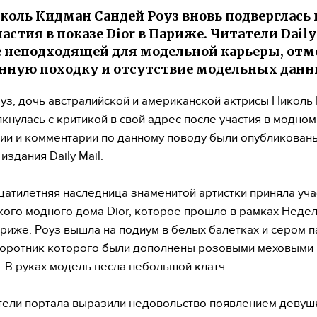
коль Кидман Сандей Роуз вновь подверглась
астия в показе Dior в Париже. Читатели Daily
е неподходящей для модельной карьеры, отм
нную походку и отсутствие модельных данн
уз, дочь австралийской и американской актрисы Николь
лкнулась с критикой в свой адрес после участия в модном
и и комментарии по данному поводу были опубликован
издания Daily Mail.
атилетняя наследница знаменитой артистки приняла уча
ого модного дома Dior, которое прошло в рамках Неде
риже. Роуз вышла на подиум в белых балетках и сером п
воротник которого были дополнены розовыми меховыми
. В руках модель несла небольшой клатч.
ели портала выразили недовольство появлением девуш