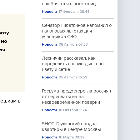
влюбляются в эскортниц
Новости
17 Февраля 08:44
Сенатор Гибатдинов напомнил о
налоговых льготах для
боту
участников СВО
 но
Новости
06 Августа 07:23
ая
Лесничин рассказал, как
определить спелую дыню по
цвету и сетке
Новости
05 Августа 16:59
Госдума предостерегла россиян
от переплаты из-за
мешкам в
несвоевременной поверки
Новости
18 Октября 11:24
SHOT: Глуховский продал
квартиры в центре Москвы
Новости
16 Марта 09:32