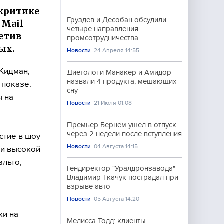
 критике
Груздев и Десобан обсудили
 Mail
четыре направления
етив
промсотрудничества
ых.
Новости
24 Апреля 14:55
 Кидман,
Диетологи Манакер и Амидор
назвали 4 продукта, мешающих
 показе.
сну
ы на
Новости
21 Июля 01:08
Премьер Бернем ушел в отпуск
через 2 недели после вступления
стие в шоу
Новости
04 Августа 14:15
ли высокой
альто,
Гендиректор "Уралдронзавода"
Владимир Ткачук пострадал при
взрыве авто
Новости
05 Августа 14:20
ки на
Мелисса Тодд: клиенты