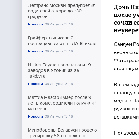
Дептранс Москвы предупредил
Дочь Ни
водителей о жаре до +30
после уч
градусов
сочли е
Новости
06 Августа 13:46
неувере
Грайфер: выписали 2
пострадавших от БПЛА 16 июля
Сандей Ро
Новости
06 Августа 13:46
вновь сто
Фотографи
Nikkei: Toyota приостановит 9
страницах 
заводов в Японии из-за
тайфуна
Восемнадц
Новости
06 Августа 13:46
французск
Маттиа Маэстри умер после 9
моды в Па
лет в коме; родители получили 1
рукава и 
млн евро
вставками
Новости
06 Августа 13:46
Минобороны Беларуси провело
Пользоват
тренировку 56-го полка по