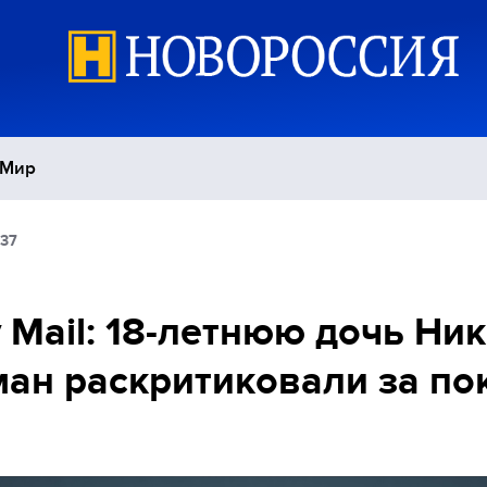
Мир
:37
Политика
С
Экономика
П
y Mail: 18-летнюю дочь Ни
ан раскритиковали за по
Спорт