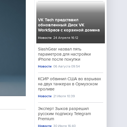
VK Tech представил
обновленный Диск VK
WorkSpace с корзиной домена
Новости
24 Апреля 16:12
SlashGear назвал пять
параметров для настройки
iPhone после покупки
Новости
06 Августа 09:54
КСИР обвинил США во взрывах
на двух танкерах в Ормузском
проливе
Новости
21 Июля 10:39
Эксперт Зыков разрешил
русским подписку Telegram
Premium
Новости
30 Июля 16:40