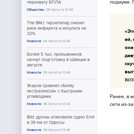
подиуме. 
перехвату БПЛА
Общество
06 Августа 13:46
The BMJ: тирзепатид снизил
риск инфаркта и инсульта на
«Эт
32%
ей,
Новости
06 Августа 13:46
она
Более 5 тыс. призывников
дев
начнут подготовку в Швеции в
ску
августе
выг
Новости
06 Августа 13:46
воз
Жаров сравнил «Битву
экстрасенсов» с быстрыми
Ранее, в 
углеводами
сети из-за
Новости
06 Августа 13:46
Bild: дроны атаковали судно Emil
в 39 км от Одессы
Новости
06 Августа 13:46