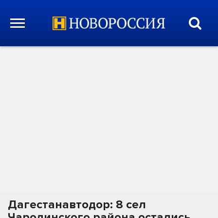
Дагестанавтодор: 8 сел
Чародинского района остались