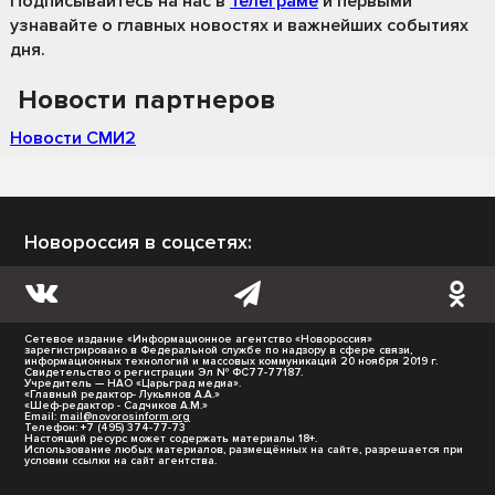
Подписывайтесь на нас
в
Телеграме
и первыми
узнавайте о главных новостях и важнейших событиях
дня.
Новости партнеров
Новости СМИ2
Новороссия в соцсетях:
Сетевое издание «Информационное агентство «Новороссия»
зарегистрировано в Федеральной службе по надзору в сфере связи,
информационных технологий и массовых коммуникаций 20 ноября 2019 г.
Свидетельство о регистрации Эл № ФС77-77187.
Учредитель — НАО «Царьград медиа».
«Главный редактор- Лукьянов А.А.»
«Шеф-редактор - Садчиков А.М.»
Email:
mail@novorosinform.org
Телефон: +7 (495) 374-77-73
Настоящий ресурс может содержать материалы 18+.
Использование любых материалов, размещённых на сайте, разрешается при
условии ссылки на сайт агентства.