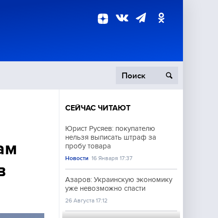
СЕЙЧАС ЧИТАЮТ
пецоперация
Юрист Русяев: покупателю
нельзя выписать штраф за
роисшествия
ам
пробу товара
Новости
16 Января 17:37
в
Азаров: Украинскую экономику
уже невозможно спасти
26 Августа 17:12