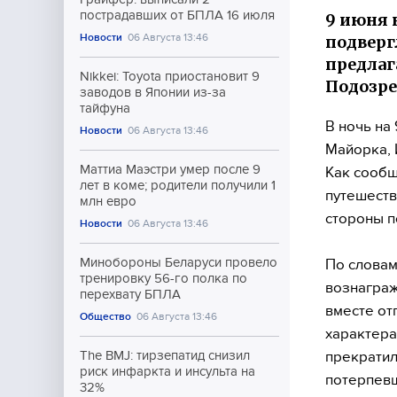
пострадавших от БПЛА 16 июля
9 июня 
Новости
06 Августа 13:46
подверг
предлага
Nikkei: Toyota приостановит 9
Подозр
заводов в Японии из-за
тайфуна
В ночь на
Новости
06 Августа 13:46
Майорка, 
Маттиа Маэстри умер после 9
Как сообщ
лет в коме; родители получили 1
путешеств
млн евро
стороны п
Новости
06 Августа 13:46
Минобороны Беларуси провело
По словам
тренировку 56-го полка по
вознаграж
перехвату БПЛА
вместе от
Общество
06 Августа 13:46
характера
прекратил
The BMJ: тирзепатид снизил
риск инфаркта и инсульта на
потерпевш
32%