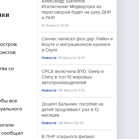
Александр Шатилов:
Исключение Медведчука из
переговоров будет на руку ДНР
ики
и ЛНР
12 Апреля 10:34
Санчес написал фон дер Ляйен и
(остров
Коште о миграционном кризисе
в Сеуте
ристов.
Новости
01 Августа 12:41
тва со
CPCA включила BYD, Geely и
Chery в топ-10 мировых
автопроизводителей
Новости
05 Августа 11:15
обы все
Доцент Балынин: пособие на
суального
детей продлевают раз в 12
месяцев
Новости
28 Июля 02:53
рогали
х сообщил
В ЛНР открылся филиал