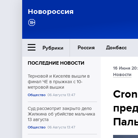
Новороссия
Россия
Донбасс
Рубрики
ПОСЛЕДНИЕ НОВОСТИ
16 Июня 20
Ближний Восток
Новости
Терновой и Киселёв вышли в
финал ЧЕ в прыжках с 10-
метровой вышки
Общество
Cron
Общество
06 Августа 13:47
пред
Культура
Суд рассмотрит закрыто дело
Жилкина об убийстве мальчика
Пал
13 августа
Общество
06 Августа 13:47