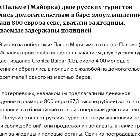
в Пальме (Майорка) двое русских туристов
лись домогательствам в баре: злоумышленн
ли 800 евро за секс, хватали за ягодицы.
еваемые задержаны полицией
 9 июня на побережье Пасео Маритимо в городе Пальма 
Испания) произошёл инцидент с участием двух русских ту
ает издание Cronica Balear (CB), около 4:00 молодые
енники обратились в полицию с жалобой на домогательс
осетителей одного из местных баров.
 потерпевших, незнакомцы предлагали им денежное
дение в размере 800 евро (67,3 тысячи рублей) за то, чт
правились в ближайший отель и совершили действия сек
. Получив отказ от русских туристов, злоумышленники не
и своих действий: они продолжали настаивать, а также т
их за ягодицы и половые органы. Один из пострадавши