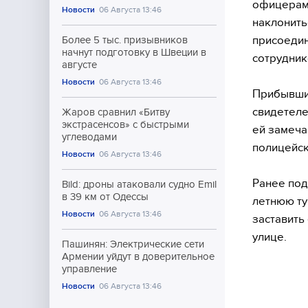
офицерам,
Новости
06 Августа 13:46
наклонить
присоедин
Более 5 тыс. призывников
начнут подготовку в Швеции в
сотрудник
августе
Новости
06 Августа 13:46
Прибывши
свидетеле
Жаров сравнил «Битву
экстрасенсов» с быстрыми
ей замеча
углеводами
полицейск
Новости
06 Августа 13:46
Ранее под
Bild: дроны атаковали судно Emil
в 39 км от Одессы
летнюю ту
Новости
06 Августа 13:46
заставить
улице.
Пашинян: Электрические сети
Армении уйдут в доверительное
управление
Новости
06 Августа 13:46