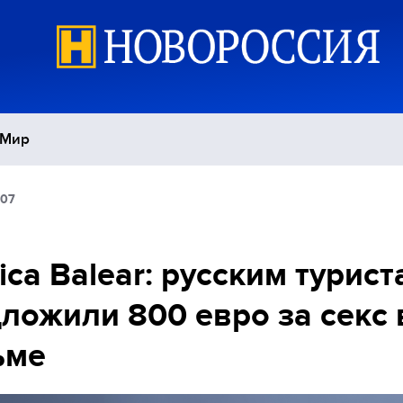
Мир
:07
Политика
С
Экономика
П
ica Balear: русским турист
ложили 800 евро за секс 
Спорт
ьме