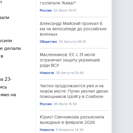
л
госпиталя "Ахмат"
Россия
02 Июня 10:57
вали
Александр Майский проехал 6
км на велосипеде до российских
военных
осили
Общество
03 Августа 08:18
же делали
Масленников: ЕС с 31 июля
 в
ограничил защиту украинцев
ради ВСУ
Новости
06 Августа 00:46
а 23-
Чистки продолжаются уже и на
ись
новом месте: Путин уволил двоих
рямо на
помощников Шойгу в Совбезе
Россия
08 Июля 16:50
Юрист Свечникова разъяснила
выходные в феврале 2026
Новости
11 Февраля 14:36