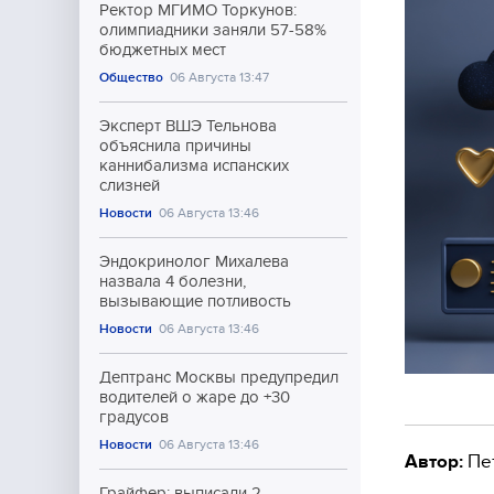
Ректор МГИМО Торкунов:
олимпиадники заняли 57-58%
бюджетных мест
Общество
06 Августа 13:47
Эксперт ВШЭ Тельнова
объяснила причины
каннибализма испанских
слизней
Новости
06 Августа 13:46
Эндокринолог Михалева
назвала 4 болезни,
вызывающие потливость
Новости
06 Августа 13:46
Дептранс Москвы предупредил
водителей о жаре до +30
градусов
Новости
06 Августа 13:46
Автор:
Пе
Грайфер: выписали 2