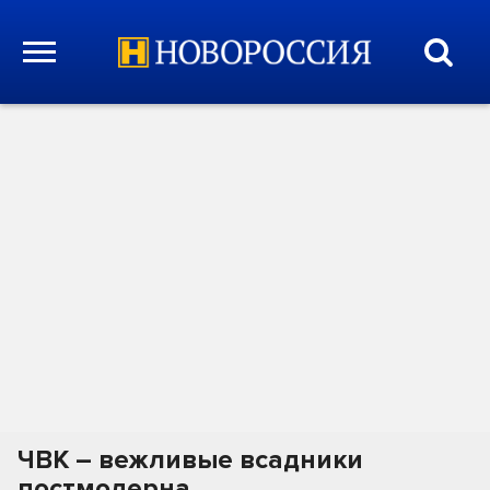
ЧВК – вежливые всадники
постмодерна