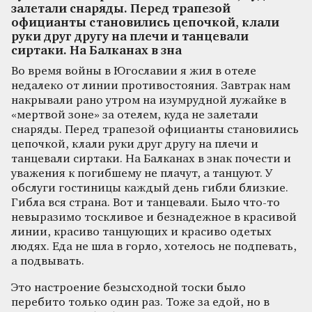
залетали снаряды. Перед трапезой
официанты становились цепочкой, клали
руки друг другу на плечи и танцевали
сиртаки. На Балканах в зна
Во время войны в Югославии я жил в отеле
недалеко от линии противостояния. Завтрак нам
накрывали рано утром на изумрудной лужайке в
«мертвой зоне» за отелем, куда не залетали
снаряды. Перед трапезой официанты становились
цепочкой, клали руки друг другу на плечи и
танцевали сиртаки. На Балканах в знак почести и
уважения к погибшему не плачут, а танцуют. У
обслуги гостиницы каждый день гибли близкие.
Гибла вся страна. Вот и танцевали. Было что-то
невыразимо тоскливое и безнадежное в красивой
линии, красиво танцующих и красиво одетых
людях. Еда не шла в горло, хотелось не подпевать,
а подвывать.
Это настроение безысходной тоски было
перебито только один раз. Тоже за едой, но в