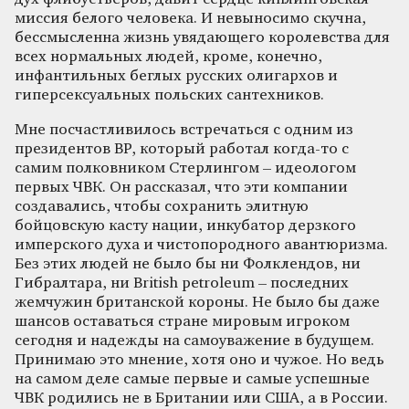
миссия белого человека. И невыносимо скучна,
бессмысленна жизнь увядающего королевства для
всех нормальных людей, кроме, конечно,
инфантильных беглых русских олигархов и
гиперсексуальных польских сантехников.
Мне посчастливилось встречаться с одним из
президентов BP, который работал когда-то с
самим полковником Стерлингом – идеологом
первых ЧВК. Он рассказал, что эти компании
создавались, чтобы сохранить элитную
бойцовскую касту нации, инкубатор дерзкого
имперского духа и чистопородного авантюризма.
Без этих людей не было бы ни Фолклендов, ни
Гибралтара, ни British petroleum – последних
жемчужин британской короны. Не было бы даже
шансов оставаться стране мировым игроком
сегодня и надежды на самоуважение в будущем.
Принимаю это мнение, хотя оно и чужое. Но ведь
на самом деле самые первые и самые успешные
ЧВК родились не в Британии или США, а в России.