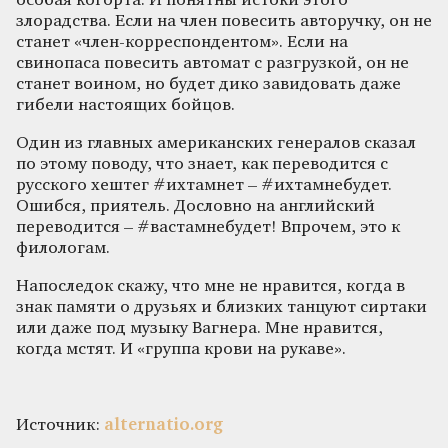
особая когорта. И понятны истоки этого
злорадства. Если на член повесить авторучку, он не
станет «член-корреспондентом». Если на
свинопаса повесить автомат с разгрузкой, он не
станет воином, но будет дико завидовать даже
гибели настоящих бойцов.
Один из главных американских генералов сказал
по этому поводу, что знает, как переводится с
русского хештег #ихтамнет – #ихтамнебудет.
Ошибся, приятель. Дословно на английский
переводится – #вастамнебудет! Впрочем, это к
филологам.
Напоследок скажу, что мне не нравится, когда в
знак памяти о друзьях и близких танцуют сиртаки
или даже под музыку Вагнера. Мне нравится,
когда мстят. И «группа крови на рукаве».
Источник:
alternatio.org