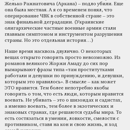
Желько Ражнатовича (Аркана) – подло убили. Еще
она была местная. А я со временем понял, что
оперирование ЧВК в собственной стране – это
знак финальной деградации. (Украинские
олигархические частные военные армии стали
главным симптомом и инструментом разрушения
страны. Но это отдельная история…)
Наше время насквозь двулично. О некоторых
вещах открыто говорить просто невозможно. Из
романов великого Жоржи Амаду до сих пор
вымарывают фразы типа «там проститутками
работали и девушки по принуждению, и девушки,
которым это нравилось». В смысле – как может
ЭТО нравится. Тем более непотребно якобы
говорить о том, что есть люди, которым нравится
воевать. Не убивать – это о шизоидах и садистах,
а именно воевать, тем более в экзотических и
знаковых странах, где решаются судьбы мира. То
есть состязаться в умении, ловкости, смелости с
противником, ставя на кон и свою жизнь, и ход