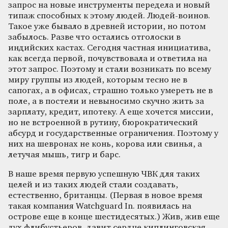
запрос на новые инструменты передела и новый
типаж способных к этому людей. Людей-воинов.
Такое уже бывало в древней истории, но потом
забылось. Разве что остались отголоски в
индийских кастах. Сегодня частная инициатива,
как всегда первой, почувствовала и ответила на
этот запрос. Поэтому и стали возникать по всему
миру группы из людей, которым тесно не в
сапогах, а в офисах, страшно только умереть не в
поле, а в постели и невыносимо скучно жить за
зарплату, кредит, ипотеку. А еще хочется миссии,
но не встроенной в рутину, бюрократический
абсурд и государственные ограничения. Поэтому у
них на шевронах не конь, корова или свинья, а
летучая мышь, тигр и барс.
В наше время первую успешную ЧВК для таких
целей и из таких людей стали создавать,
естественно, британцы. (Первая в новое время
такая компания Watchguard In. появилась на
острове еще в конце шестидесятых.) Жив, жив еще
дух флибустьеров, давит сердце киплинговская