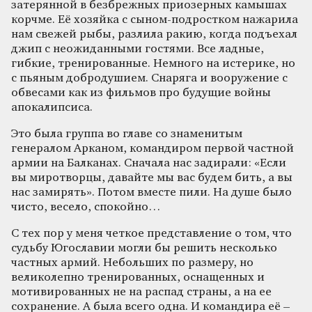
затерянной в безбрежных приозерных камышах
корчме. Её хозяйка с сыном-подростком нажарила
нам свежей рыбы, разлила ракию, когда подъехал
джип с неожиданными гостями. Все ладные,
гибкие, тренированные. Немного на истерике, но
с пьяным добродушием. Снаряга и вооружение с
обвесами как из фильмов про будущие войны
апокалипсиса.
Это была группа во главе со знаменитым
генералом Арканом, командиром первой частной
армии на Балканах. Сначала нас задирали: «Если
вы миротворцы, давайте мы вас будем бить, а вы
нас замирять». Потом вместе пили. На душе было
чисто, весело, спокойно…
С тех пор у меня четкое представление о том, что
судьбу Югославии могли бы решить несколько
частных армий. Небольших по размеру, но
великолепно тренированных, оснащенных и
мотивированных не на распад страны, а на ее
сохранение. А была всего одна. И командира её –