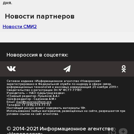
дня.
Новости партнеров
Новости СМИ2
Новороссия в соцсетях:
Сетевое издание «Информационное агентство «Новороссия»
зарегистрировано в Федеральной службе по надзору в сфере связи,
информационных технологий и массовых коммуникаций 20 ноября 2019 г.
Свидетельство о регистрации Эл № ФС77-77187.
Учредитель — НАО «Царьград медиа».
«Главный редактор- Лукьянов А.А.»
«Шеф-редактор - Садчиков А.М.»
Email:
mail@novorosinform.org
Телефон: +7 (495) 374-77-73
Настоящий ресурс может содержать материалы 18+.
Использование любых материалов, размещённых на сайте, разрешается при
условии ссылки на сайт агентства.
© 2014-2021 Информационное агентство
«Новороссия».