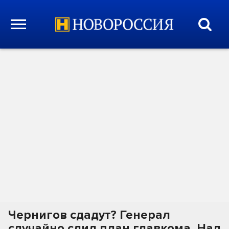
Чернигов сдадут? Генерал
случайно слил план главкома. Над