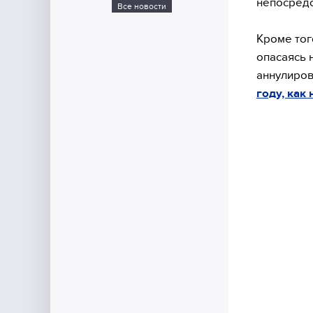
непосредс
Все новости
Кроме тог
опасаясь 
аннулиров
году, как