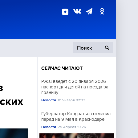
СЕЙЧАС ЧИТАЮТ
пецоперация
РЖД введет с 20 января 2026
з
паспорт для детей на поезда за
роисшествия
границу
ских
Новости
01 Января 02:33
Губернатор Кондратьев отменил
парад на 9 Мая в Краснодаре
Новости
29 Апреля 19:26