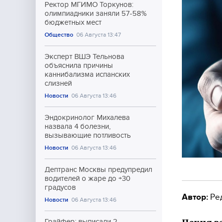
Ректор МГИМО Торкунов:
олимпиадники заняли 57-58%
бюджетных мест
Общество
06 Августа 13:47
Эксперт ВШЭ Тельнова
объяснила причины
каннибализма испанских
слизней
Новости
06 Августа 13:46
Эндокринолог Михалева
назвала 4 болезни,
вызывающие потливость
Новости
06 Августа 13:46
Дептранс Москвы предупредил
водителей о жаре до +30
градусов
Автор:
Ре
Новости
06 Августа 13:46
Грайфер: выписали 2