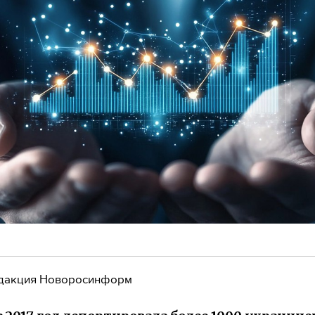
дакция Новоросинформ