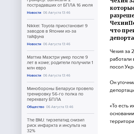
Чехия з
пострадавших от БПЛА 16 июля
которые
Новости
06 Августа 13:46
разреше
ЧехииПе
Nikkei: Toyota приостановит 9
что пре
заводов в Японии из-за
тайфуна
депорта
Новости
06 Августа 13:46
Чехия за 
Маттиа Маэстри умер после 9
работали 
лет в коме; родители получили 1
посол Укр
млн евро
Новости
06 Августа 13:46
Он уточни
Минобороны Беларуси провело
депортаци
тренировку 56-го полка по
перехвату БПЛА
«То есть и
Общество
06 Августа 13:46
основании
The BMJ: тирзепатид снизил
территори
риск инфаркта и инсульта на
32%