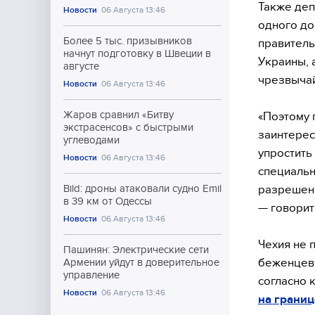
Также деп
Новости
06 Августа 13:46
одного до
Более 5 тыс. призывников
правитель
начнут подготовку в Швеции в
Украины, 
августе
чрезвычай
Новости
06 Августа 13:46
Жаров сравнил «Битву
«Поэтому 
экстрасенсов» с быстрыми
заинтерес
углеводами
упростить
Новости
06 Августа 13:46
специальн
разрешени
Bild: дроны атаковали судно Emil
в 39 км от Одессы
— говорит
Новости
06 Августа 13:46
Чехия не 
Пашинян: Электрические сети
беженцев.
Армении уйдут в доверительное
управление
согласно 
Новости
06 Августа 13:46
на границ