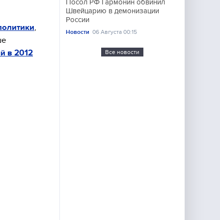
Посол РФ Гармонин обвинил
Швейцарию в демонизации
России
политики
,
Новости
06 Августа 00:15
ше
й в 2012
Все новости