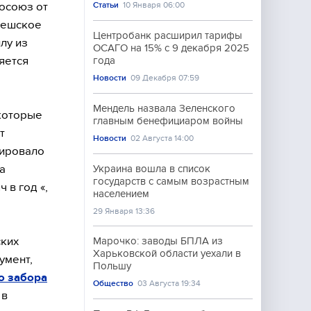
осоюз от
Статьи
10 Января 06:00
 чешское
Центробанк расширил тарифы
лу из
ОСАГО на 15% с 9 декабря 2025
яется
года
Новости
09 Декабря 07:59
Мендель назвала Зеленского
 которые
главным бенефициаром войны
т
Новости
02 Августа 14:00
иировало
а
Украина вошла в список
государств с самым возрастным
 в год «,
населением
29 Января 13:36
ских
Марочко: заводы БПЛА из
Харьковской области уехали в
умент,
Польшу
о забора
Общество
03 Августа 19:34
 в