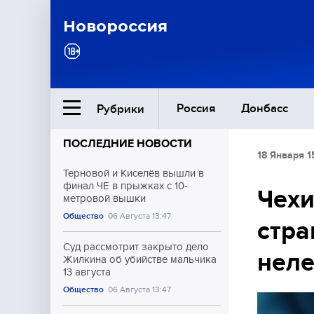
Новороссия
Россия
Донбасс
Рубрики
ПОСЛЕДНИЕ НОВОСТИ
18 Января 1
Ближний Восток
Терновой и Киселёв вышли в
финал ЧЕ в прыжках с 10-
Чехи
метровой вышки
Общество
Общество
06 Августа 13:47
стра
Культура
Суд рассмотрит закрыто дело
неле
Жилкина об убийстве мальчика
13 августа
Общество
06 Августа 13:47