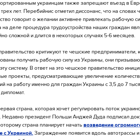
ортированным украинцам также запрещают въезд в Евр
 трех лет. Перебийнис отметил диссонанс, что на словах
ство говорит о желании активнее привлекать рабочую си
а на деле процедура трудоустройства наших граждан явл
но сложной и длится в некоторых случаях 5-6 месяцев.
правительство критикуют те чешские предприниматели,
ованы получить рабочую силу из Украины, они призываю
 эту систему. В ответ на это чешское правительство иниц
ые проекты, предусматривающие увеличение количеств
й на работу именно для граждан Украины с 3,5 до 7 тысяч
 дипломат.
первая страна, которая хочет регулировать поток украин
 Недавно президент Польши Анджей Дуда подписал док
которому страна планирует начать
возведение огромног
е с Украиной.
Заграждение появится вдоль автотрассы и