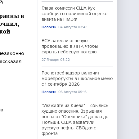
в,
Глава комиссии США Кук
сообщил о позитивной оценке
краины в
визита на ПМЭФ
очнил,
Новости
04 Августа 03:43
кой
ВСУ затеяли огневую
провокацию в ЛНР, чтобы
скрыть небоевую потерю
 незаконно
27 Января 05:22
рассказал
Роспотребнадзор включит
морепродукты в школьное меню
с 1 сентября 2026
Новости
06 Августа 09:16
"Уезжайте из Киева" – сбылись
на
худшие опасения. Взрывная
волна от "Орешника" дошла до
ь
Польши. США захватили
русскую нефть. СВОдки с
фронта