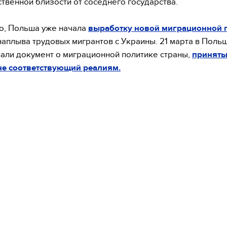
твенной близости от соседнего государства.
о, Польша уже начала
выработку новой миграционной 
наплыва трудовых мигрантов с Украины. 21 марта в Поль
али документ о миграционной политике страны,
приняты
 не соответствующий реалиям.