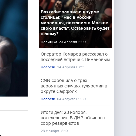
Ваххабит заявил о штурме
столицы: "Нас в России
миллионы, поставим в Москве
свою власть". Остановить будет
некому?
Политика
23 Апреля 11:00
Оператор Комаров рассказал о
последней встрече с Пимановым
Новости
24 Апреля 07:13
CNN сообщила о трех
вероятных случаях туляремии в
округе Саффолк
Новости
04 Августа 09:50
Итоги дня: 23 ноября,
понедельник. В ДНР объявлен
сбор резервистов
23 Ноября 18:10