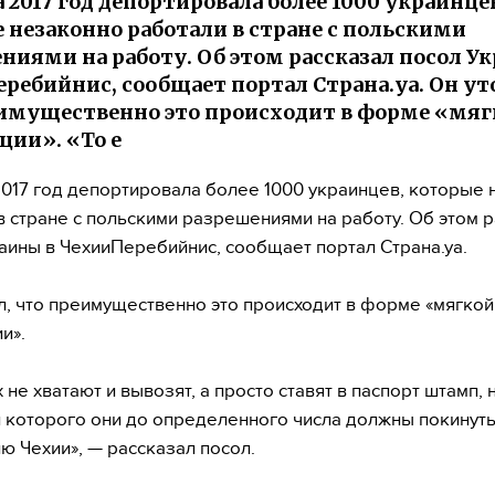
а 2017 год депортировала более 1000 украинце
 незаконно работали в стране с польскими
ниями на работу. Об этом рассказал посол У
ребийнис, сообщает портал Страна.уа. Он ут
имущественно это происходит в форме «мяг
ции». «То е
2017 год депортировала более 1000 украинцев, которые
в стране с польскими разрешениями на работу. Об этом 
аины в ЧехииПеребийнис, сообщает портал Страна.уа.
л, что преимущественно это происходит в форме «мягкой
и».
х не хватают и вывозят, а просто ставят в паспорт штамп, 
 которого они до определенного числа должны покинут
ю Чехии», — рассказал посол.