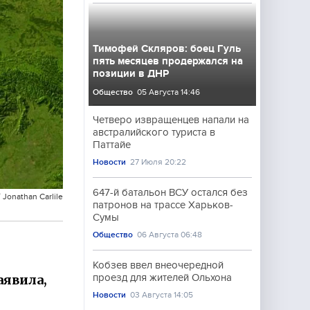
Тимофей Скляров: боец Гуль
пять месяцев продержался на
позиции в ДНР
Общество
05 Августа 14:46
Четверо извращенцев напали на
австралийского туриста в
Паттайе
Новости
27 Июля 20:22
647-й батальон ВСУ остался без
 Jonathan Carlile
патронов на трассе Харьков-
Сумы
Общество
06 Августа 06:48
Кобзев ввел внеочередной
аявила,
проезд для жителей Ольхона
Новости
03 Августа 14:05