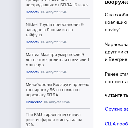
вооруже
пострадавших от БПЛА 16 июля
Новости
06 Августа 13:46
Она сообщ
коалицию 
Nikkei: Toyota приостановит 9
noviny".
заводов в Японии из-за
тайфуна
Новости
06 Августа 13:46
Чернохова
другими с
Маттиа Маэстри умер после 9
и Венгрие
лет в коме; родители получили 1
млн евро
Новости
06 Августа 13:46
Ранее ста
противота
Минобороны Беларуси провело
тренировку 56-го полка по
перехвату БПЛА
ЧИТАЙТЕ ТА
Общество
06 Августа 13:46
Оружие за
The BMJ: тирзепатид снизил
риск инфаркта и инсульта на
США пообе
32%