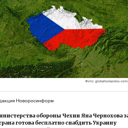
Фото: globallookpress.com/
дакция Новоросинформ
инистерства обороны Чехии Яна Чернохова з
страна готова бесплатно снабдить Украину