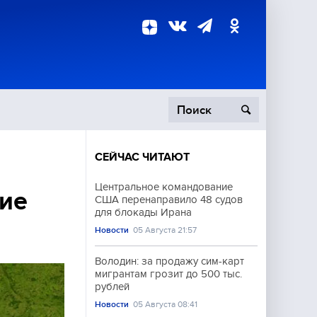
СЕЙЧАС ЧИТАЮТ
пецоперация
Центральное командование
жие
США перенаправило 48 судов
роисшествия
для блокады Ирана
Новости
05 Августа 21:57
Володин: за продажу сим-карт
мигрантам грозит до 500 тыс.
рублей
Новости
05 Августа 08:41