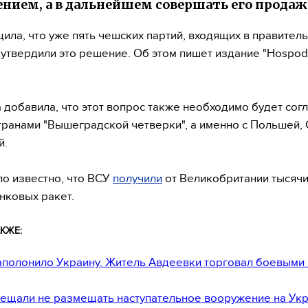
нием, а в дальнейшем совершать его продаж
ила, что уже пять чешских партий, входящих в правител
утвердили это решение. Об этом пишет издание "Hospod
 добавила, что этот вопрос также необходимо будет согл
транами "Вышеградской четверки", а именно с Польшей,
й.
ло известно, что ВСУ
получили
от Великобритании тысяч
нковых ракет.
КЖЕ:
полонило Украину. Житель Авдеевки торговал боевыми 
щали не размещать наступательное вооружение на Ук