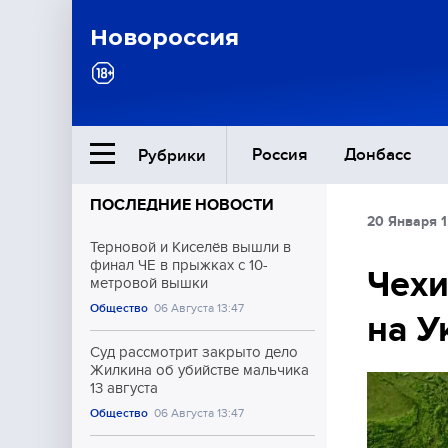
Новороссия
Россия
Донбасс
Рубрики
ПОСЛЕДНИЕ НОВОСТИ
20 Января 1
Ближний Восток
Терновой и Киселёв вышли в
финал ЧЕ в прыжках с 10-
Чехи
метровой вышки
Общество
Общество
06 Августа 13:47
на У
Культура
Суд рассмотрит закрыто дело
Жилкина об убийстве мальчика
13 августа
Общество
06 Августа 13:47