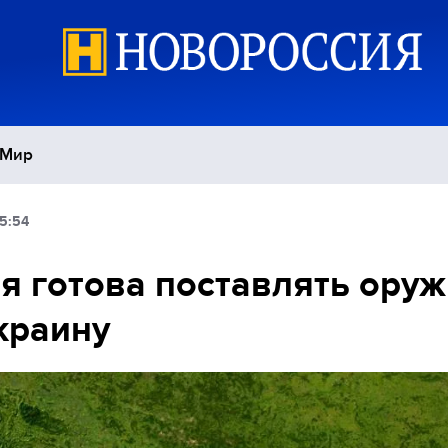
Мир
5:54
Политика
С
я готова поставлять ору
Экономика
П
краину
Спорт