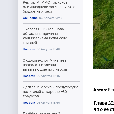
Ректор МГИМО Торкунов:
олимпиадники заняли 57-58%
бюджетных мест
Общество
06 Августа 13:47
Эксперт ВШЭ Тельнова
объяснила причины
каннибализма испанских
слизней
Новости
06 Августа 13:46
Эндокринолог Михалева
назвала 4 болезни,
вызывающие потливость
Новости
06 Августа 13:46
Дептранс Москвы предупредил
Автор:
Ре
водителей о жаре до +30
градусов
Глава М
Новости
06 Августа 13:46
что её 
Грайфер: выписали 2