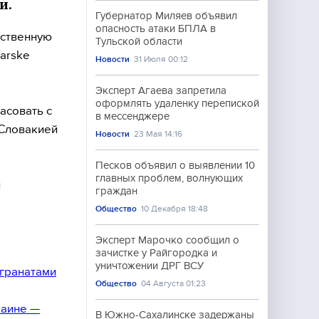
и.
Губернатор Миляев объявил
опасность атаки БПЛА в
ьственную
Тульской области
arske
Новости
31 Июля 00:12
Эксперт Агаева запретила
оформлять удаленку перепиской
асовать с
в мессенджере
 Словакией
Новости
23 Мая 14:16
Песков объявил о выявлении 10
главных проблем, волнующих
и
граждан
Общество
10 Декабря 18:48
Эксперт Марочко сообщил о
зачистке у Райгородка и
уничтожении ДРГ ВСУ
гранатами
Общество
04 Августа 01:23
раине —
В Южно-Сахалинске задержаны