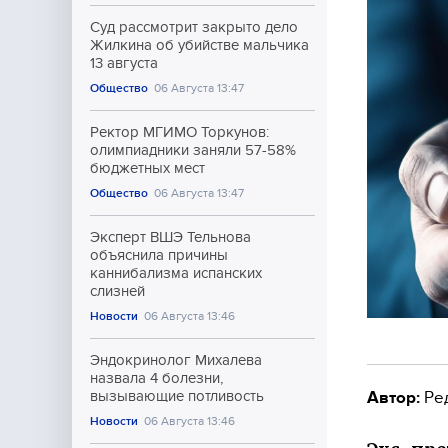
Суд рассмотрит закрыто дело
Жилкина об убийстве мальчика
13 августа
Общество
06 Августа 13:47
Ректор МГИМО Торкунов:
олимпиадники заняли 57-58%
бюджетных мест
Общество
06 Августа 13:47
Эксперт ВШЭ Тельнова
объяснила причины
каннибализма испанских
слизней
Новости
06 Августа 13:46
Эндокринолог Михалева
назвала 4 болезни,
Автор:
Ре
вызывающие потливость
Новости
06 Августа 13:46