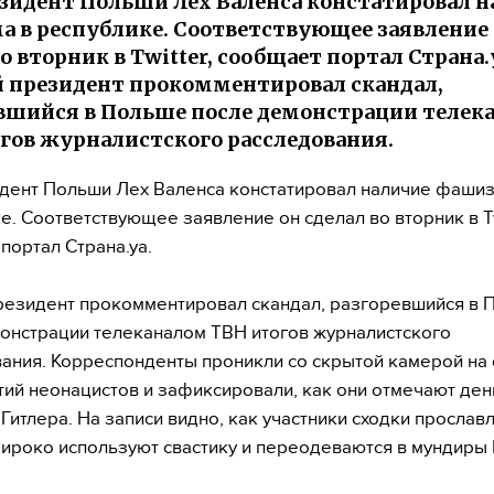
зидент Польши Лех Валенса констатировал 
 в республике. Соответствующее заявление
о вторник в Twitter, сообщает портал Страна.
президент прокомментировал скандал,
вшийся в Польше после демонстрации телек
гов журналистского расследования.
дент Польши Лех Валенса констатировал наличие фашиз
е. Соответствующее заявление он сделал во вторник в Tw
портал Страна.уа.
езидент прокомментировал скандал, разгоревшийся в 
онстрации телеканалом ТВН итогов журналистского
ания. Корреспонденты проникли со скрытой камерой на 
ий неонацистов и зафиксировали, как они отмечают ден
Гитлера. На записи видно, как участники сходки прослав
широко используют свастику и переодеваются в мундиры