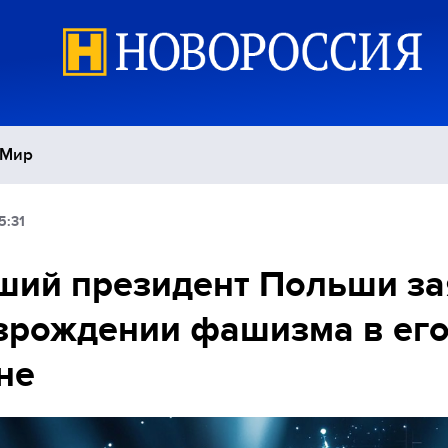
Мир
5:31
Политика
С
ший президент Польши за
Экономика
П
зрождении фашизма в ег
Спорт
не