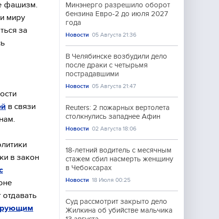
ше фашизм.
Минэнерго разрешило оборот
бензина Евро-2 до июля 2027
 и миру
года
ться за
Новости
05 Августа 21:36
сь
В Челябинске возбудили дело
после драки с четырьмя
пострадавшими
Новости
05 Августа 21:47
ости
ей
в связи
Reuters: 2 пожарных вертолета
столкнулись западнее Афин
нам.
Новости
02 Августа 18:06
олитики
18-летний водитель с месячным
ки в закон
стажем сбил насмерть женщину
в Чебоксарах
с
Новости
18 Июля 00:25
оне
 отдавать
Суд рассмотрит закрыто дело
ирующим
Жилкина об убийстве мальчика