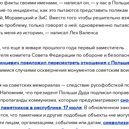
ю факты своими именами, — написал он, — у нас в Поль
кие-то инциденты, как это пытаются представить полякам
й, Моравецкий и ЗиС. Вместо того чтобы решительно взя
ую проблему, только говорят о ней, одновременно пытая
ь меня из истории», — написал Лех Валенса.
 что еще в январе прошлого года первый заместитель
еля комитета Совета Федерации по обороне и безопасн
инцевич предложил пересмотреть отношения с Польш
шимися случаями осквернения монументов советским вои
 на советских мемориалах — следствие русофобсткой п
Напомним, что президент Польши Дуда подписал поправ
 пропаганды коммунизма, которые предусматривают
сно
 памятников в республике, 17 июля
. В обновленном зак
тся, что памятники и другие подобные объекты «не могут
ти лицам, организациям, событиям или датам,
символиз