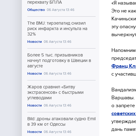
перехвату БПЛА
«Я называ
Общество
06 Августа 13:46
Это не ка
Качиньски
The BMJ: тирзепатид снизил
эту опасн
риск инфаркта и инсульта на
вычеркнут
32%
Новости
06 Августа 13:46
Напомним,
Более 5 тыс. призывников
председат
начнут подготовку в Швеции в
Франц Кл
августе
с участив
Новости
06 Августа 13:46
Жаров сравнил «Битву
Вандализм
экстрасенсов» с быстрыми
Варшавы. 
углеводами
о запрете
Новости
06 Августа 13:46
советских
Bild: дроны атаковали судно Emil
утверждае
в 39 км от Одессы
дань памя
Новости
06 Августа 13:46