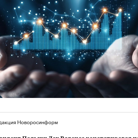
дакция Новоросинформ