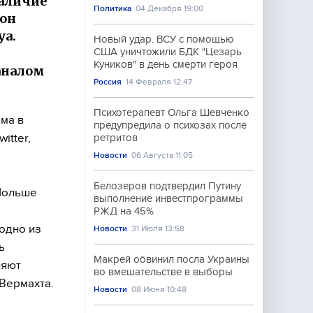
наличие
Политика
04 Декабря 19:00
 он
уа.
Новый удар. ВСУ с помощью
США уничтожили БДК "Цезарь
Куников" в день смерти героя
аналом
Россия
14 Февраля 12:47
Психотерапевт Ольга Шевченко
ма в
предупредила о психозах после
itter,
ретритов
Новости
06 Августа 11:05
Белозеров подтвердил Путину
Польше
выполнение инвестпрограммы
РЖД на 45%
одно из
Новости
31 Июля 13:58
ь
Макрей обвинил посла Украины
ляют
во вмешательстве в выборы
 Вермахта.
Новости
08 Июня 10:48