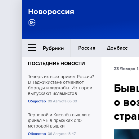
Новороссия
Россия
Донбасс
Рубрики
ПОСЛЕДНИЕ НОВОСТИ
23 Января 1
Ближний Восток
Теперь их всех примет Россия?
В Таджикистане отменяют
Быв
бороды и хиджабы. Из тюрем
Общество
выпускают исламистов
о во
Общество
09 Августа 06:00
Культура
стра
Терновой и Киселёв вышли в
финал ЧЕ в прыжках с 10-
метровой вышки
Общество
06 Августа 13:47