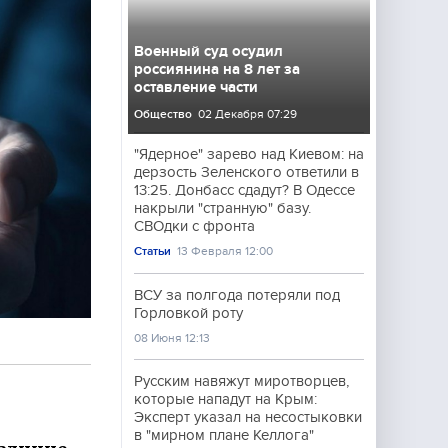
Военный суд осудил
россиянина на 8 лет за
оставление части
Общество
02 Декабря 07:29
"Ядерное" зарево над Киевом: на
дерзость Зеленского ответили в
13:25. Донбасс сдадут? В Одессе
накрыли "странную" базу.
СВОдки с фронта
Статьи
13 Февраля 12:00
ВСУ за полгода потеряли под
Горловкой роту
08 Июня 12:13
Русским навяжут миротворцев,
которые нападут на Крым:
Эксперт указал на несостыковки
в "мирном плане Келлога"