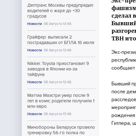
Экс-пре
Дептранс Москвы предупредил
фашизма
водителей о жаре до +30
сделал в
градусов
Бывший 
Новости
06 Августа 13:46
разгоре
Грайфер: выписали 2
ТВН ито
пострадавших от БПЛА 16 июля
Новости
06 Августа 13:46
Экс-прези
республик
Nikkei: Toyota приостановит 9
сообщает 
заводов в Японии из-за
тайфуна
Новости
06 Августа 13:46
Бывший пр
после дем
Маттиа Маэстри умер после 9
расследов
лет в коме; родители получили 1
млн евро
мероприят
Новости
06 Августа 13:46
рождения 
Гитлера, 
Минобороны Беларуси провело
тренировку 56-го полка по