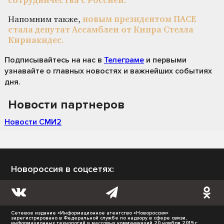
сотрудничества с Россией.
Напомним также,
новым президентом ПАСЕ
стала депутат Ассамблеи от Кипра Стелла
Кириакидес.
Подписывайтесь на нас
в
Телеграме
и первыми
узнавайте о главных новостях и важнейших событиях
дня.
Новости партнеров
Новости СМИ2
Новороссия в соцсетях:
Сетевое издание «Информационное агентство «Новороссия»
зарегистрировано в Федеральной службе по надзору в сфере связи,
информационных технологий и массовых коммуникаций 20 ноября 2019 г.