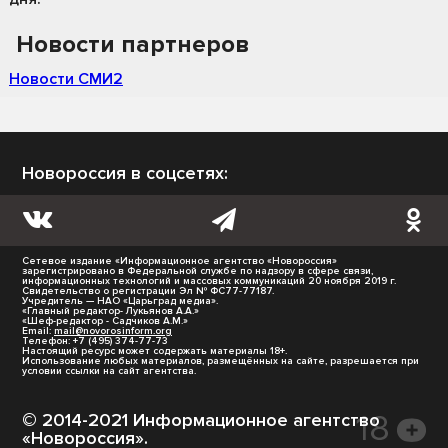
Новости партнеров
Новости СМИ2
Новороссия в соцсетях:
Сетевое издание «Информационное агентство «Новороссия»
зарегистрировано в Федеральной службе по надзору в сфере связи,
информационных технологий и массовых коммуникаций 20 ноября 2019 г.
Свидетельство о регистрации Эл № ФС77-77187.
Учредитель — НАО «Царьград медиа».
«Главный редактор- Лукьянов А.А.»
«Шеф-редактор - Садчиков А.М.»
Email:
mail@novorosinform.org
Телефон: +7 (495) 374-77-73
Настоящий ресурс может содержать материалы 18+.
Использование любых материалов, размещённых на сайте, разрешается при
условии ссылки на сайт агентства.
© 2014-2021 Информационное агентство
«Новороссия».