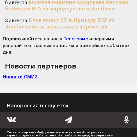
6 августа
военная полиция задержала пятерых
боевиков ВСУ за мародерство в Донбассе
.
2 августа
Киев вывел 25-ю бригаду ВСУ из
Донбасса из-за повального воровства
.
Подписывайтесь на нас
в
Телеграме
и первыми
узнавайте о главных новостях и важнейших событиях
дня.
Новости партнеров
Новости СМИ2
Новороссия в соцсетях:
Сетевое издание «Информационное агентство «Новороссия»
зарегистрировано в Федеральной службе по надзору в сфере связи,