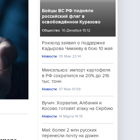
Бойцы ВС РФ подняли
российский флаг в
освобождённом Курахово
Общество
10 Декабря 15:12
Рокхолд заявил о поддержке
Кадырова Чимаеву в бою 10 мая
Новости
05 Мая 23:14
Минсельхоз: импорт картофеля
в РФ сократился на 20% до 216
тыс. тонн
Новости
07 Мая 10:59
Вучич: Хорватия, Албания и
Косово готовят атаку на Сербию
Новости
14 Марта 14:19
Mail: более 2 млн русских
перенесли почту на домен