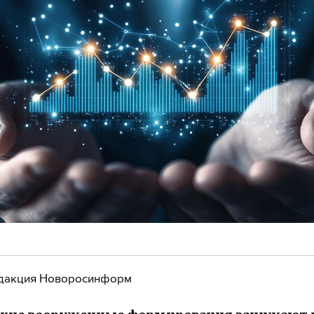
дакция Новоросинформ