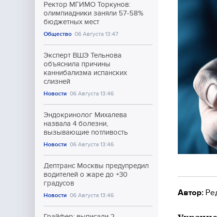
Ректор МГИМО Торкунов:
олимпиадники заняли 57-58%
бюджетных мест
Общество
06 Августа 13:47
Эксперт ВШЭ Тельнова
объяснила причины
каннибализма испанских
слизней
Новости
06 Августа 13:46
Эндокринолог Михалева
назвала 4 болезни,
вызывающие потливость
Новости
06 Августа 13:46
Дептранс Москвы предупредил
водителей о жаре до +30
градусов
Автор:
Ре
Новости
06 Августа 13:46
Грайфер: выписали 2