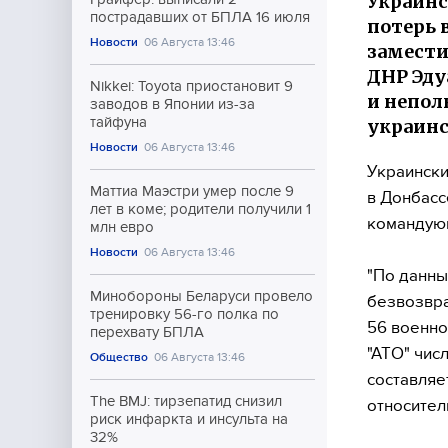
Украин
пострадавших от БПЛА 16 июля
потерь 
Новости
06 Августа 13:46
замест
ДНР Эду
Nikkei: Toyota приостановит 9
и непол
заводов в Японии из-за
тайфуна
украинс
Новости
06 Августа 13:46
Украинск
Маттиа Маэстри умер после 9
в Донбасс
лет в коме; родители получили 1
командую
млн евро
Новости
06 Августа 13:46
"По данны
Минобороны Беларуси провело
безвозвра
тренировку 56-го полка по
56 военно
перехвату БПЛА
"АТО" чис
Общество
06 Августа 13:46
составляе
The BMJ: тирзепатид снизил
относител
риск инфаркта и инсульта на
32%