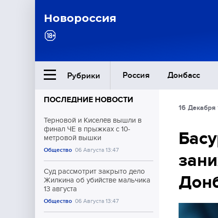
Новороссия
Россия
Донбасс
Рубрики
ПОСЛЕДНИЕ НОВОСТИ
16 Декабря 
Ближний Восток
Терновой и Киселёв вышли в
финал ЧЕ в прыжках с 10-
Басу
метровой вышки
Общество
Общество
06 Августа 13:47
зани
Культура
Суд рассмотрит закрыто дело
Дон
Жилкина об убийстве мальчика
13 августа
Общество
06 Августа 13:47