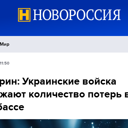
Мир
11:50
Политика
С
рин: Украинские войска
Экономика
П
жают количество потерь 
Спорт
бассе