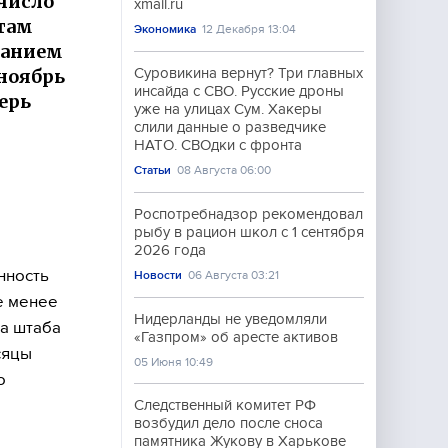
число
xmail.ru
стам
Экономика
12 Декабря 13:04
ванием
 ноябрь
Суровикина вернут? Три главных
инсайда с СВО. Русские дроны
ерь
уже на улицах Сум. Хакеры
слили данные о разведчике
НАТО. СВОдки с фронта
Статьи
08 Августа 06:00
Роспотребнадзор рекомендовал
рыбу в рацион школ с 1 сентября
2026 года
нность
Новости
06 Августа 03:21
е менее
Нидерланды не уведомляли
ра штаба
«Газпром» об аресте активов
сяцы
05 Июня 10:49
о
Следственный комитет РФ
возбудил дело после сноса
памятника Жукову в Харькове