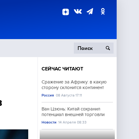
СЕЙЧАС ЧИТАЮТ
пецоперация
Сражение за Африку: в какую
сторону склонится континент
роисшествия
Россия
08 Августа 17:11
в
Ван Цзюнь: Китай сохранил
потенциал внешней торговли
Новости
14 Апреля 08:33