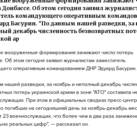
ские вооруженные формирования занижают 
в Донбассе. Об этом сегодня заявил журнали
итель командующего оперативным командо
ард Басурин. "По данным нашей разведки, за
ный декабрь численность безвозвратных пот
кой ар
ие вооруженные формирования занижают число потерь
е. Об этом сегодня заявил журналистам заместитель
щего оперативным командованием ДНР Эдуард Басурин.
м нашей разведки, за ноябрь и неполный декабрь числе
тных потерь украинской армии в зоне "АТО" составила н
служащих. При этом в официальных сводках пресс-цент
ло погибших на сегодняшний день за ноябрь-декабрь ме
т 23 военнослужащих, что более чем в два раза занижен
ьно реальных цифр", — рассказал он.