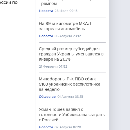
оссии по
Трампом
е
Новости
28 Июля 09:15
На 89-м километре МКАД
загорелся автомобиль
Новости
05 Августа 23:12
Средний размер субсидий для
граждан Украины уменьшился в
январе на 21,3%
21 Февраля 07:52
Минобороны РФ: ПВО сбила
5103 украинских беспилотника
за неделю
Общество
01 Августа 03:51
Усман Тошев заявил о
готовности Узбекистана сыграть
с Россией
Новости
02 Августа 16:20