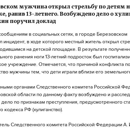
овском мужчина открыл стрельбу по детям н
е, ранив 13-летнего. Возбуждено дело о хули
ин поручил доклад
сообщениям в социальных сетях, в городе Березовском
 инцидент, в ходе которого местный житель открыл стр
ходившимся на детской площадке. В результате получен
ьного ранения ноги 13-летний подросток был госпитализ
ое учреждение. Отмечается, что причиной конфликта п
тво мужчины тем, что дети играли вблизи его земельного
ными органами Следственного комитета Российской Фе
овской области по данному факту возбуждено и расслед
 дело по признакам преступления, предусмотренного ста
о кодекса РФ (хулиганство).
ель Следственного комитета Российской Федерации А. 