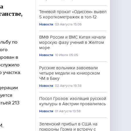
а
Теневой прокат «Одиссеи» вывел
ганстве,
5 короткометражек в топ-12
Новости
03 Августа 15:06
ВМФ России и ВМС Китая начали
ельбу по
морскую фазу учений в Желтом
море
ного
Новости
10 Июля 05:05
ирован в
ослужило
Русские вольники завоевали
 участка.
четыре медали на юниорском
ЧМ в Баку
Новости
02 Августа 19:38
дерации
уется
Посол Грозов: изоляция русской
тьёй 213
культуры в Австрии провалилась
Новости
01 Августа 13:58
Зеленский прибыл в США на
И.
похороны Грэма и встречу с