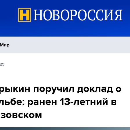
Мир
:25
Политика
С
Экономика
П
рыкин поручил доклад о
льбе: ранен 13-летний в
Спорт
езовском