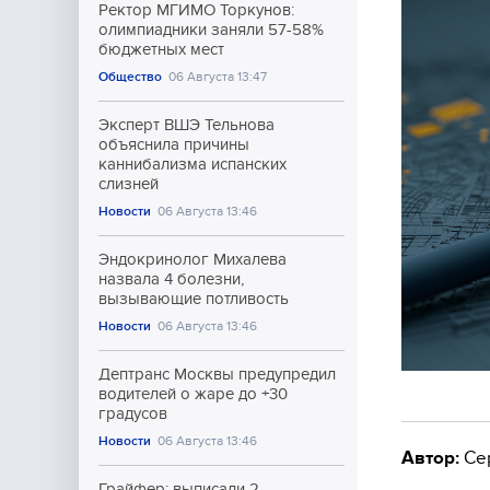
Ректор МГИМО Торкунов:
олимпиадники заняли 57-58%
бюджетных мест
Общество
06 Августа 13:47
Эксперт ВШЭ Тельнова
объяснила причины
каннибализма испанских
слизней
Новости
06 Августа 13:46
Эндокринолог Михалева
назвала 4 болезни,
вызывающие потливость
Новости
06 Августа 13:46
Дептранс Москвы предупредил
водителей о жаре до +30
градусов
Новости
06 Августа 13:46
Автор:
Се
Грайфер: выписали 2