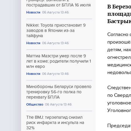
пострадавших от БПЛА 16 июля
В Берез
Новости
06 Августа 13:46
площадк
Бастрык
Nikkei: Toyota приостановит 9
заводов в Японии из-за
Согласно 
тайфуна
произошёл
Новости
06 Августа 13:46
детям, на
Маттиа Маэстри умер после 9
огнестрел
лет в коме; родители получили 1
медицинск
млн евро
недовольс
Новости
06 Августа 13:46
Минобороны Беларуси провело
Следствен
тренировку 56-го полка по
по Свердл
перехвату БПЛА
уголовное
Общество
06 Августа 13:46
Уголовног
The BMJ: тирзепатид снизил
риск инфаркта и инсульта на
Председат
32%