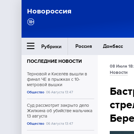
Новороссия
Россия
Донбасс
Рубрики
ПОСЛЕДНИЕ НОВОСТИ
08 Июля 18
Ближний Восток
Новости
Терновой и Киселёв вышли в
финал ЧЕ в прыжках с 10-
метровой вышки
Общество
Баст
Общество
06 Августа 13:47
стре
Культура
Суд рассмотрит закрыто дело
Жилкина об убийстве мальчика
Бер
13 августа
Общество
06 Августа 13:47