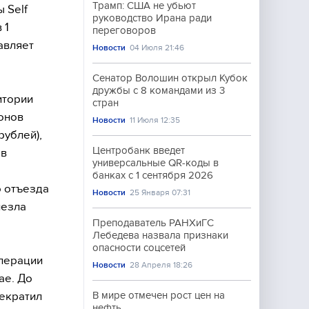
Трамп: США не убьют
 Self
руководство Ирана ради
 1
переговоров
авляет
Новости
04 Июля 21:46
Сенатор Волошин открыл Кубок
дружбы с 8 командами из 3
итории
стран
онов
Новости
11 Июля 12:35
рублей),
Центробанк введет
 в
универсальные QR-коды в
банках с 1 сентября 2026
о отъезда
Новости
25 Января 07:31
лезла
Преподаватель РАНХиГС
Лебедева назвала признаки
опасности соцсетей
операции
Новости
28 Апреля 18:26
ае. До
рекратил
В мире отмечен рост цен на
нефть