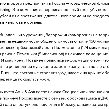
его второго предприятия в России — юридической фирмы
ishing. Эта компания завершила прошлый год с убытком в
ублей и на протяжении длительного времени не предост
ь в налоговые органы.
бщалось, что уроженец Запорожья «заморозил» на терр
ъекты недвижимости общей стоимостью почти 150 милли
 их числе трёхэтажный дом в Подмосковье (124 миллиона 
в районе Печатники (9 миллионов) и нежилое помещение
(4 миллиона). Позднее появилась информация о том, что
ная резиденция музыканта заметно запустела после ег
. Внешнее состояние строения ухудшилось: на крыше об
 черепица покрылась мхом.
ь дуэта Artik & Asti после начала Специальной военной 
е покинул Россию вместе с семьёй, обосновавшись в Дуб
3 года он регулярно прилетал в Москву, однако затем п