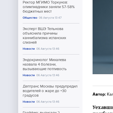
Ректор МГИМО Торкунов:
олимпиадники заняли 57-58%
бюджетных мест
Общество
06 Августа 13:47
Эксперт ВШЭ Тельнова
объяснила причины
каннибализма испанских
слизней
Новости
06 Августа 13:46
Эндокринолог Михалева
назвала 4 болезни,
вызывающие потливость
Новости
06 Августа 13:46
Дептранс Москвы предупредил
водителей о жаре до +30
Автор:
Ка
градусов
Новости
06 Августа 13:46
Уехавши
Грайфер: выписали 2