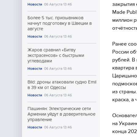
закрытия 
Новости
06 Августа 13:46
Made Publ
Более 5 тыс. призывников
миллион р
начнут подготовку в Швеции в
отчётност
августе
Новости
06 Августа 13:46
Ранее соо
Жаров сравнил «Битву
России об
экстрасенсов» с быстрыми
рублей. В
углеводами
квартира 
Новости
06 Августа 13:46
Царицыно 
Bild: дроны атаковали судно Emil
подмосков
в 39 км от Одессы
из страны
Новости
06 Августа 13:46
краска, а
Пашинян: Электрические сети
Армении уйдут в доверительное
Основател
управление
на Украин
Новости
06 Августа 13:46
конца 202