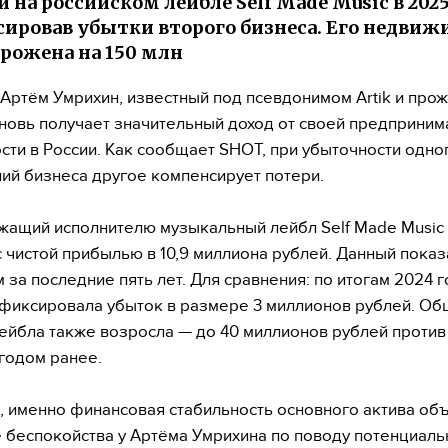
 на российском лейбле Self Made Music в 2025
ировав убытки второго бизнеса. Его недвиж
рожена на 150 млн
Артём Умрихин, известный под псевдонимом Artik и пр
вновь получает значительный доход от своей предприни
сти в России. Как сообщает SHOT, при убыточности одно
ий бизнеса другое компенсирует потери.
ащий исполнителю музыкальный лейбл Self Made Music
с чистой прибылью в 10,9 миллиона рублей. Данный показ
 за последние пять лет. Для сравнения: по итогам 2024 
фиксировала убыток в размере 3 миллионов рублей. Об
ейбла также возросла — до 40 миллионов рублей против
годом ранее.
 именно финансовая стабильность основного актива об
е беспокойства у Артёма Умрихина по поводу потенциаль