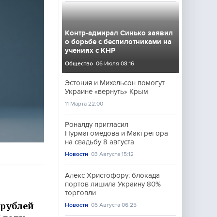
Контр-адмирал Синько заявил
о борьбе с беспилотниками на
учениях с КНР
Общество
06 Июля 08:16
Эстония и Михельсон помогут
Украине «вернуть» Крым
11 Марта 22:00
Роналду пригласил
Нурмагомедова и Макгрегора
на свадьбу 8 августа
Новости
03 Августа 15:12
Алекс Христофору: блокада
портов лишила Украину 80%
торговли
 рублей
Новости
05 Августа 06:25