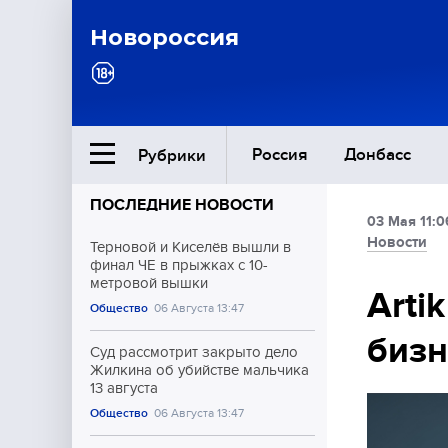
Новороссия
Россия
Донбасс
Рубрики
ПОСЛЕДНИЕ НОВОСТИ
03 Мая 11:0
Ближний Восток
Новости
Терновой и Киселёв вышли в
финал ЧЕ в прыжках с 10-
метровой вышки
Общество
Arti
Общество
06 Августа 13:47
бизн
Культура
Суд рассмотрит закрыто дело
Жилкина об убийстве мальчика
13 августа
Общество
06 Августа 13:47