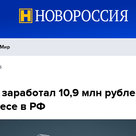
Мир
6
Политика
С
Экономика
П
k заработал 10,9 млн рубле
есе в РФ
Спорт