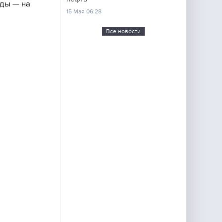
жды — на
15 Мая 06:28
Все новости