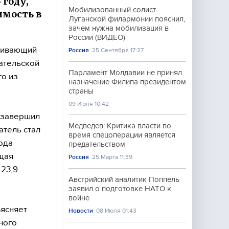
 году,
Мобилизованный солист
имость в
Луганской филармонии пояснил,
зачем нужна мобилизация в
России (ВИДЕО)
оживающий
Россия
25 Сентября 17:27
мательской
Парламент Молдавии не принял
го из
назначение Филипа президентом
страны
09 Июня 10:42
 завершил
Медведев: Критика власти во
атель стал
время спецоперации является
года
предательством
щая
Россия
25 Марта 11:39
 23,9
Австрийский аналитик Поппель
заявил о подготовке НАТО к
войне
ъясняет
Новости
08 Июля 01:43
ного