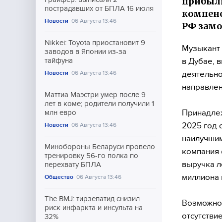
прибыли
пострадавших от БПЛА 16 июля
компенс
Новости
06 Августа 13:46
РФ замо
Nikkei: Toyota приостановит 9
Музыкант 
заводов в Японии из-за
в Дубае, 
тайфуна
деятельно
Новости
06 Августа 13:46
направлен
Маттиа Маэстри умер после 9
лет в коме; родители получили 1
Принадлеж
млн евро
2025 год 
Новости
06 Августа 13:46
наилучшим
Минобороны Беларуси провело
компания 
тренировку 56-го полка по
выручка л
перехвату БПЛА
миллиона 
Общество
06 Августа 13:46
The BMJ: тирзепатид снизил
Возможно,
риск инфаркта и инсульта на
отсутстви
32%