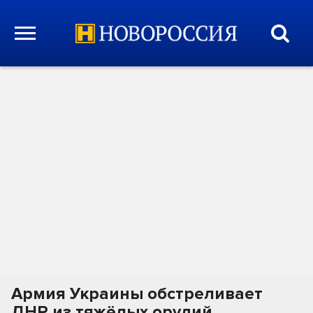
Армия Украины обстреливает
ДНР из тяжёлых орудий