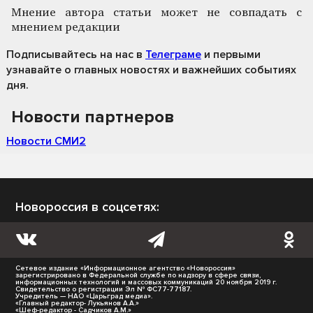
Мнение автора статьи может не совпадать с
мнением редакции
Подписывайтесь на нас
в
Телеграме
и первыми
узнавайте о главных новостях и важнейших событиях
дня.
Новости партнеров
Новости СМИ2
Новороссия в соцсетях:
Сетевое издание «Информационное агентство «Новороссия»
зарегистрировано в Федеральной службе по надзору в сфере связи,
информационных технологий и массовых коммуникаций 20 ноября 2019 г.
Свидетельство о регистрации Эл № ФС77-77187.
Учредитель — НАО «Царьград медиа».
«Главный редактор- Лукьянов А.А.»
«Шеф-редактор - Садчиков А.М.»